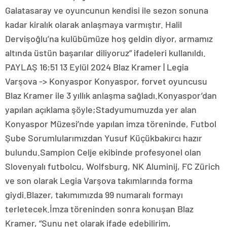
Galatasaray ve oyuncunun kendisi ile sezon sonuna
kadar kiralık olarak anlaşmaya varmıştır. Halil
Dervişoğlu’na kulübümüze hoş geldin diyor, armamız
altında üstün başarılar diliyoruz” ifadeleri kullanıldı.
PAYLAŞ 16:51 13 Eylül 2024 Blaz Kramer | Legia
Varşova -> Konyaspor Konyaspor, forvet oyuncusu
Blaz Kramer ile 3 yıllık anlaşma sağladı.Konyaspor’dan
yapılan açıklama şöyle;Stadyumumuzda yer alan
Konyaspor Müzesi’nde yapılan imza töreninde, Futbol
Şube Sorumlularımızdan Yusuf Küçükbakırcı hazır
bulundu.Sampion Celje ekibinde profesyonel olan
Slovenyalı futbolcu, Wolfsburg, NK Aluminij, FC Zürich
ve son olarak Legia Varşova takımlarında forma
giydi.Blazer, takımımızda 99 numaralı formayı
terletecek.İmza töreninden sonra konuşan Blaz
Kramer, “Şunu net olarak ifade edebilirim,