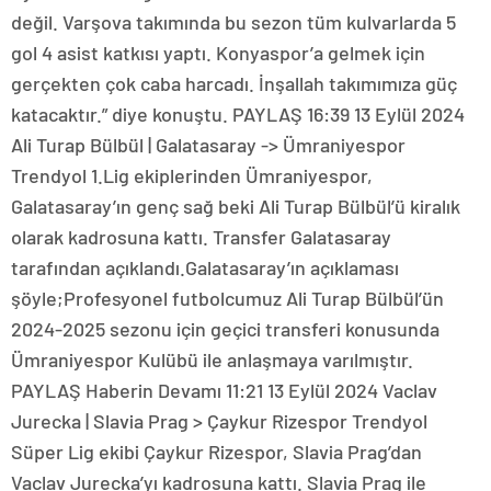
değil. Varşova takımında bu sezon tüm kulvarlarda 5
gol 4 asist katkısı yaptı. Konyaspor’a gelmek için
gerçekten çok caba harcadı. İnşallah takımımıza güç
katacaktır.” diye konuştu. PAYLAŞ 16:39 13 Eylül 2024
Ali Turap Bülbül | Galatasaray -> Ümraniyespor
Trendyol 1.Lig ekiplerinden Ümraniyespor,
Galatasaray’ın genç sağ beki Ali Turap Bülbül’ü kiralık
olarak kadrosuna kattı. Transfer Galatasaray
tarafından açıklandı.Galatasaray’ın açıklaması
şöyle;Profesyonel futbolcumuz Ali Turap Bülbül’ün
2024-2025 sezonu için geçici transferi konusunda
Ümraniyespor Kulübü ile anlaşmaya varılmıştır.
PAYLAŞ Haberin Devamı 11:21 13 Eylül 2024 Vaclav
Jurecka | Slavia Prag > Çaykur Rizespor Trendyol
Süper Lig ekibi Çaykur Rizespor, Slavia Prag’dan
Vaclav Jurecka’yı kadrosuna kattı. Slavia Prag ile