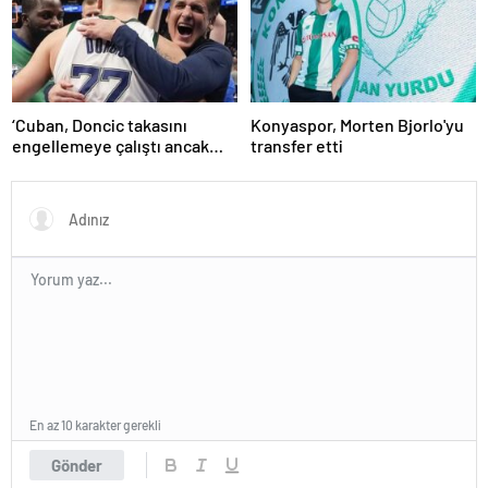
‘Cuban, Doncic takasını
Konyaspor, Morten Bjorlo'yu
engellemeye çalıştı ancak
transfer etti
geç kaldı’ iddiası! NBA
Haberleri
En az 10 karakter gerekli
Gönder