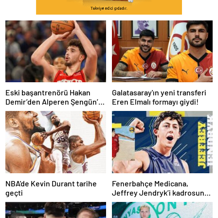
Eski başantrenörü Hakan
Galatasaray'ın yeni transferi
Demir’den Alperen Şengün’e
Eren Elmalı formayı giydi!
övgü
NBA'de Kevin Durant tarihe
Fenerbahçe Medicana,
geçti
Jeffrey Jendryk’i kadrosuna
kattı