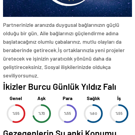
Partnerinizle aranızda duygusal bağlarınızın güçlü
olduğu bir gün. Aile bağlarınızı güçlendirme adına
başlatacağınız olumlu çabalarınız, mutlu olayları da
beraberinde getirecek.İş ortaklarınızla yeni projeler
üretecek ve işinizin yaratıcılık yönünü daha da
geliştireceksiniz. Sosyal ilişkilerinizde oldukça
seviliyorsunuz.
İkizler Burcu Günlük Yıldız Falı
Genel
Aşk
Para
Sağlık
İş
%55
%70
%55
%60
%55
Gezegenlerin Şu anki Konumu