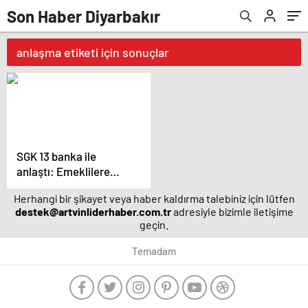
Son Haber Diyarbakır
anlaşma etiketi için sonuçlar
SGK 13 banka ile
anlaştı: Emeklilere
özel indirim ve
Herhangi bir şikayet veya haber kaldırma talebiniz için lütfen
ayrıcalıklar
destek@artvinliderhaber.com.tr
adresiyle bizimle iletişime
sağlanacak
geçin.
Temadam