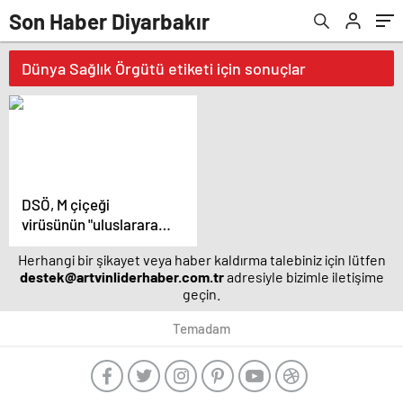
Son Haber Diyarbakır
Dünya Sağlık Örgütü etiketi için sonuçlar
DSÖ, M çiçeği
virüsünün "uluslararası
öneme sahip bir halk
Herhangi bir şikayet veya haber kaldırma talebiniz için lütfen
sağlığı acil durumu
destek@artvinliderhaber.com.tr
adresiyle bizimle iletişime
oluşturduğunu"
geçin.
açıkladı – Güncel
haberler | Sağlık
Temadam
Haberleri