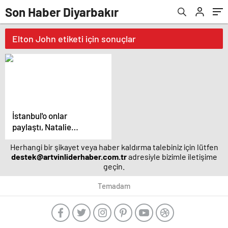
Son Haber Diyarbakır
Elton John etiketi için sonuçlar
İstanbul'o onlar
paylaştı, Natalie
Portman paylaşmadı –
Herhangi bir şikayet veya haber kaldırma talebiniz için lütfen
Magazin haberleri
destek@artvinliderhaber.com.tr
adresiyle bizimle iletişime
geçin.
Temadam