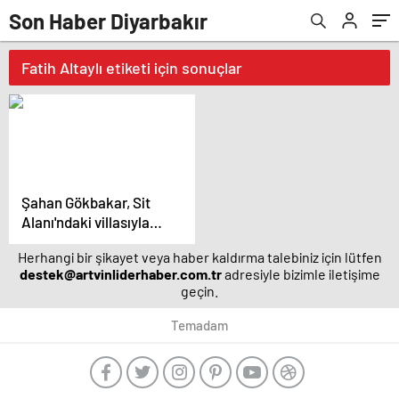
Son Haber Diyarbakır
Fatih Altaylı etiketi için sonuçlar
Şahan Gökbakar, Sit
Alanı'ndaki villasıyla
ilgili açıklama yaptı –
Herhangi bir şikayet veya haber kaldırma talebiniz için lütfen
Magazin haberleri
destek@artvinliderhaber.com.tr
adresiyle bizimle iletişime
geçin.
Temadam