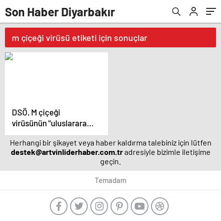
Son Haber Diyarbakır
m çiçeği virüsü etiketi için sonuçlar
DSÖ, M çiçeği
virüsünün "uluslararası
öneme sahip bir halk
Herhangi bir şikayet veya haber kaldırma talebiniz için lütfen
sağlığı acil durumu
destek@artvinliderhaber.com.tr
adresiyle bizimle iletişime
oluşturduğunu"
geçin.
açıkladı – Güncel
haberler | Sağlık
Temadam
Haberleri