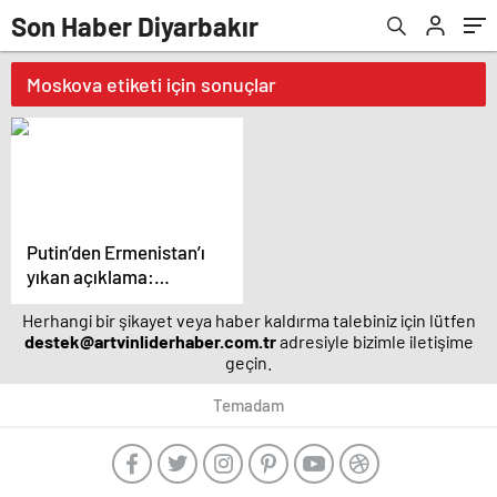
Son Haber Diyarbakır
Moskova etiketi için sonuçlar
Putin’den Ermenistan’ı
yıkan açıklama:
Karabağ Azerbaycan’ın
Herhangi bir şikayet veya haber kaldırma talebiniz için lütfen
ayrılmaz bir parçasıdır!
destek@artvinliderhaber.com.tr
adresiyle bizimle iletişime
geçin.
Temadam