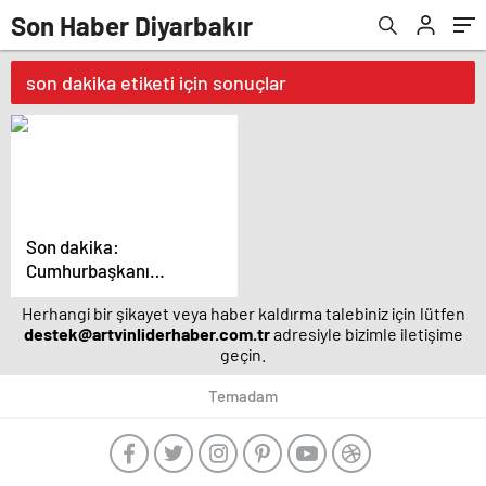
Son Haber Diyarbakır
son dakika etiketi için sonuçlar
Son dakika:
Cumhurbaşkanı
Erdoğan'dan
Herhangi bir şikayet veya haber kaldırma talebiniz için lütfen
açıklamalar | Son
destek@artvinliderhaber.com.tr
adresiyle bizimle iletişime
dakika haberleri
geçin.
Temadam