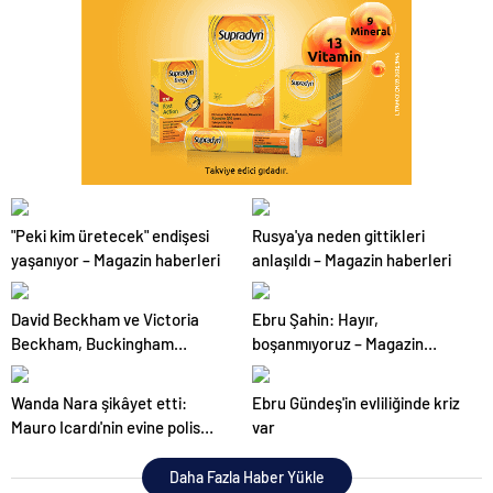
"Peki kim üretecek" endişesi
Rusya'ya neden gittikleri
yaşanıyor – Magazin haberleri
anlaşıldı – Magazin haberleri
David Beckham ve Victoria
Ebru Şahin: Hayır,
Beckham, Buckingham
boşanmıyoruz – Magazin
Sarayı'nda – Magazin haberleri
haberleri
Wanda Nara şikâyet etti:
Ebru Gündeş'in evliliğinde kriz
Mauro Icardı'nin evine polis
var
baskını
Daha Fazla Haber Yükle