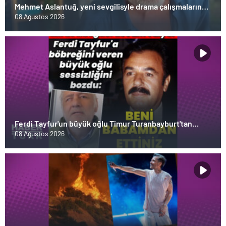
Mehmet Aslantuğ, yeni sevgilisyle drama çalışmalarında
tanıştı – Magazin haberleri
08 Ağustos 2026
Ferdi Tayfur'un büyük oğlu Timur Turanbayburt'tan
açıklama Magazin haberleri
08 Ağustos 2026