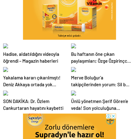
Hadise, aldatıldığını videoyla
Bu haftanın öne çıkan
öğrendi – Magazin haberleri
paylaşımları; Özge Özpirinçci,
Merve Boluğur ve Vik White…
– Magazin haberleri
Yakalama kararı çıkarılmıştı!
Merve Boluğur'a
Deniz Akkaya ortada yok
takipçilerinden yorum: Sil bu
paylaşımı çok: Kendi hayatıma
fotoğrafı – Magazin haberleri
dönmek istiyorum – Magazin
SON DAKİKA: Dr. Özlem
Ünlü yönetmen Şerif Gören'e
haberleri
Cankurtaran hayatını kaybetti
veda! Son yolculuğuna
uğurlandı – Magazin haberleri