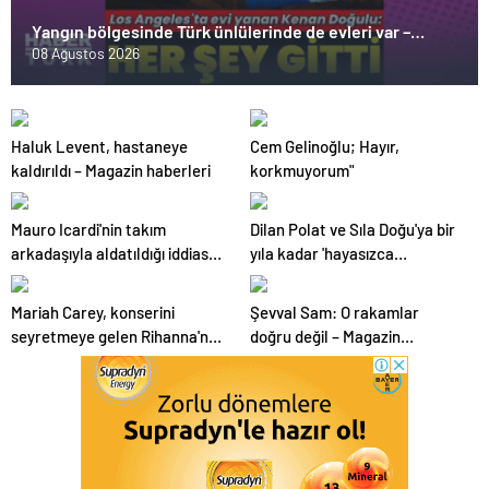
Yangın bölgesinde Türk ünlülerinde de evleri var –
Magazin haberleri
08 Ağustos 2026
Haluk Levent, hastaneye
Cem Gelinoğlu; Hayır,
kaldırıldı – Magazin haberleri
korkmuyorum"
Mauro Icardi'nin takım
Dilan Polat ve Sıla Doğu'ya bir
arkadaşıyla aldatıldığı iddiası –
yıla kadar 'hayasızca
Magazin haberleri
hareketler' suçundan hapis
istemli dava açıldı – Güncel
Mariah Carey, konserini
Şevval Sam: O rakamlar
Magazin Haberleri
seyretmeye gelen Rihanna'nın
doğru değil – Magazin
göğsüne imzasını attı –
haberleri
magazin haberleri