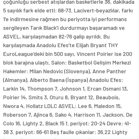
çoğunluğu serbest atışlardan basketlerle 36. dakikada
5 sayılık fark elde etti: 68-73. Lacivert-beyazlılar, farkı
1’e indirmesine rağmen bu periyotta iyi performans
sergileyen Tarık Black’i durdurmayı başaramadı ve
ASVEL, karşılaşmadan 82-76 galip ayrıldı. Bu
karşılaşmada Anadolu Efes’te Elijah Bryant THY
EuroLeague’deki bin 500 sayı, Vincent Poirier ise 200
blok barajına ulaştı. Salon: Basketbol Gelişim Merkezi
Hakemler: Milan Nedovic (Slovenya), Anne Panther
(Almanya), Alberto Baena (İspanya) Anadolu Efes:
Larkin 14, Thompson 7, Johnson 1, Ercan Osmani 13,
Poirier 14, Smits 3, Oturu 8, Bryant 12, Beaubois,
Nwora 4, Hollatz LDLC ASVEL: Lee 6, Maledon 15,
Roberson 7, Ajinca 6, Sako 4, Harrison 11, Jackson, De
Colo 16, Lighty 2, Black 15 1. periyot: 20-24 Devre: 41-
38 3. periyot: 66-61 Beş faulle çıkanlar: 36.22 Lighty