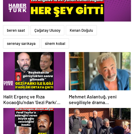
beren saat
Çağatay Ulusoy
Kenan Doğulu
serenay sarıkaya
sinem kobal
Halit Ergenç ve Rıza
Mehmet Aslantuğ, yeni
Kocaoğlu'ndan 'Gezi Parkı'
sevgilisyle drama
ifadesi – Magazin haberleri
çalışmalarında tanıştı –
Magazin haberleri