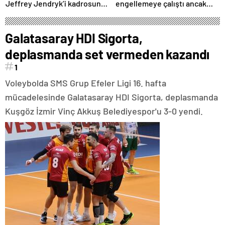
Jeffrey Jendryk’i kadrosuna
engellemeye çalıştı ancak
kattı
geç kaldı’ iddiası! NBA
Haberleri
Galatasaray HDI Sigorta,
deplasmanda set vermeden kazandı
1
Voleybolda SMS Grup Efeler Ligi 16. hafta
mücadelesinde Galatasaray HDI Sigorta, deplasmanda
Kuşgöz İzmir Vinç Akkuş Belediyespor'u 3-0 yendi.