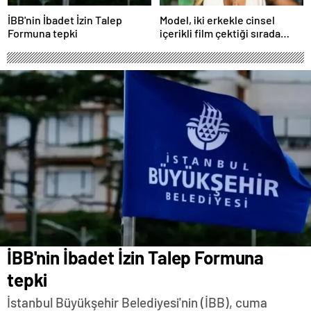
İBB'nin İbadet İzin Talep
Model, iki erkekle cinsel
Formuna tepki
içerikli film çektiği sırada
balkondan düşerek hayatını
kaybetti
İBB'nin İbadet İzin Talep Formuna
tepki
İstanbul Büyükşehir Belediyesi'nin (İBB), cuma