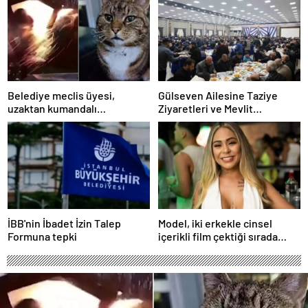
Belediye meclis üyesi,
Gülseven Ailesine Taziye
uzaktan kumandalı
Ziyaretleri ve Mevlit
patlayıcıyla kediyi havaya
Programları Düzenlendi
uçurmaya çalıştı
İBB'nin İbadet İzin Talep
Model, iki erkekle cinsel
Formuna tepki
içerikli film çektiği sırada
balkondan düşerek hayatını
kaybetti