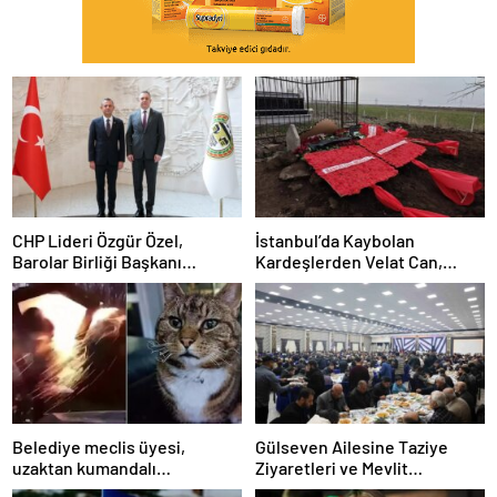
CHP Lideri Özgür Özel,
İstanbul’da Kaybolan
Barolar Birliği Başkanı
Kardeşlerden Velat Can,
Sağkan’a ziyarette bulundu
Diyarbakır’da Toprağa Verildi
Belediye meclis üyesi,
Gülseven Ailesine Taziye
uzaktan kumandalı
Ziyaretleri ve Mevlit
patlayıcıyla kediyi havaya
Programları Düzenlendi