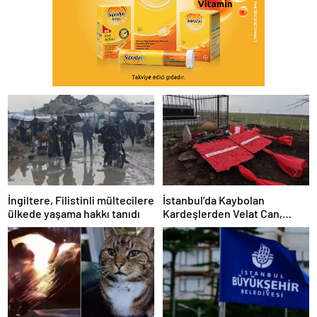
İngiltere, Filistinli mültecilere
İstanbul’da Kaybolan
ülkede yaşama hakkı tanıdı
Kardeşlerden Velat Can,
Diyarbakır’da Toprağa Verildi