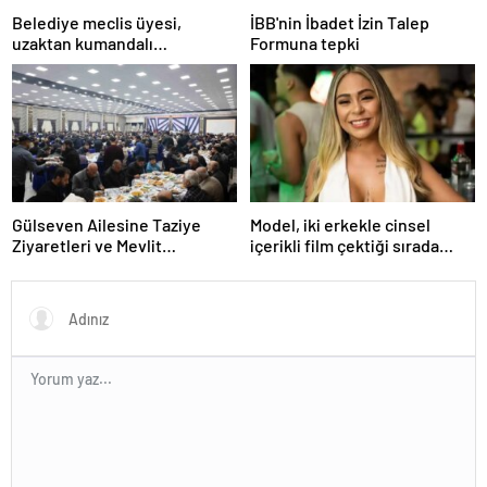
Belediye meclis üyesi,
İBB'nin İbadet İzin Talep
uzaktan kumandalı
Formuna tepki
patlayıcıyla kediyi havaya
uçurmaya çalıştı
Gülseven Ailesine Taziye
Model, iki erkekle cinsel
Ziyaretleri ve Mevlit
içerikli film çektiği sırada
Programları Düzenlendi
balkondan düşerek hayatını
kaybetti