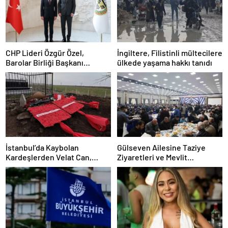
CHP Lideri Özgür Özel,
İngiltere, Filistinli mültecilere
Barolar Birliği Başkanı
ülkede yaşama hakkı tanıdı
Sağkan’a ziyarette bulundu
İstanbul’da Kaybolan
Gülseven Ailesine Taziye
Kardeşlerden Velat Can,
Ziyaretleri ve Mevlit
Diyarbakır’da Toprağa Verildi
Programları Düzenlendi