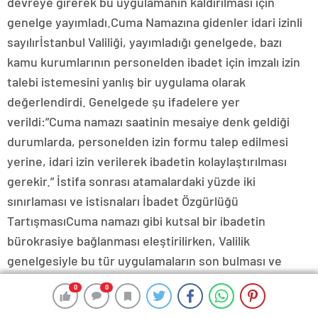
devreye girerek bu uygulamanın kaldırılması için
genelge yayımladı.Cuma Namazına gidenler idari izinli
sayılırİstanbul Valiliği, yayımladığı genelgede, bazı
kamu kurumlarının personelden ibadet için imzalı izin
talebi istemesini yanlış bir uygulama olarak
değerlendirdi. Genelgede şu ifadelere yer
verildi:”Cuma namazı saatinin mesaiye denk geldiği
durumlarda, personelden izin formu talep edilmesi
yerine, idari izin verilerek ibadetin kolaylaştırılması
gerekir.” İstifa sonrası atamalardaki yüzde iki
sınırlaması ve istisnaları İbadet Özgürlüğü
TartışmasıCuma namazı gibi kutsal bir ibadetin
bürokrasiye bağlanması eleştirilirken, Valilik
genelgesiyle bu tür uygulamaların son bulması ve
çalışanların idari izinli sayılması gerektiği vurgulandı.
0
0
0
0
0
0
0
0
0
0
0
0
İBB’nin tutumu, ayrımcılık olarak değerlendirilirken,