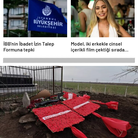
uçurmaya çalıştı
İBB'nin İbadet İzin Talep
Model, iki erkekle cinsel
Formuna tepki
içerikli film çektiği sırada
balkondan düşerek hayatını
kaybetti