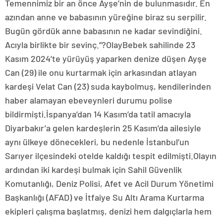
Temennimiz bir an önce Ayşe’nin de bulunmasıdır. En
azından anne ve babasının yüreğine biraz su serpilir.
Bugün gördük anne babasının ne kadar sevindiğini.
Acıyla birlikte bir sevinç.”?OlayBebek sahilinde 23
Kasım 2024’te yürüyüş yaparken denize düşen Ayşe
Can (29) ile onu kurtarmak için arkasından atlayan
kardeşi Velat Can (23) suda kaybolmuş, kendilerinden
haber alamayan ebeveynleri durumu polise
bildirmişti.İspanya’dan 14 Kasım’da tatil amacıyla
Diyarbakır’a gelen kardeşlerin 25 Kasım’da ailesiyle
aynı ülkeye dönecekleri, bu nedenle İstanbul’un
Sarıyer ilçesindeki otelde kaldığı tespit edilmişti.Olayın
ardından iki kardeşi bulmak için Sahil Güvenlik
Komutanlığı, Deniz Polisi, Afet ve Acil Durum Yönetimi
Başkanlığı (AFAD) ve İtfaiye Su Altı Arama Kurtarma
ekipleri çalışma başlatmış, denizi hem dalgıçlarla hem