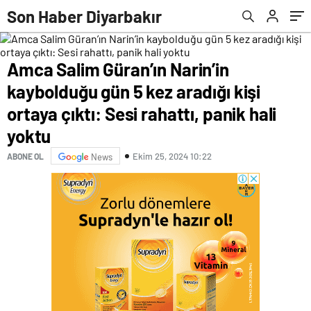
rahattı, panik hali yoktu
güvende hissedemeyiz
Son Haber Diyarbakır
Amca Salim Güran’ın Narin’in
kaybolduğu gün 5 kez aradığı kişi
ortaya çıktı: Sesi rahattı, panik hali
yoktu
Ekim 25, 2024 10:22
ABONE OL
News