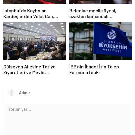
İstanbul’da Kaybolan
Belediye meclis üyesi,
Kardeşlerden Velat Can,
uzaktan kumandalı
Diyarbakır’da Toprağa Verildi
patlayıcıyla kediyi havaya
uçurmaya çalıştı
Gülseven Ailesine Taziye
İBB'nin İbadet İzin Talep
Ziyaretleri ve Mevlit
Formuna tepki
Programları Düzenlendi