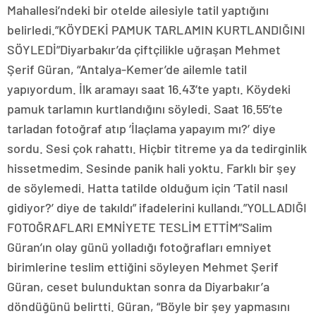
Mahallesi’ndeki bir otelde ailesiyle tatil yaptığını
belirledi.”KÖYDEKİ PAMUK TARLAMIN KURTLANDIĞINI
SÖYLEDİ”Diyarbakır’da çiftçilikle uğraşan Mehmet
Şerif Güran, “Antalya-Kemer’de ailemle tatil
yapıyordum. İlk aramayı saat 16.43’te yaptı. Köydeki
pamuk tarlamın kurtlandığını söyledi. Saat 16.55’te
tarladan fotoğraf atıp ‘İlaçlama yapayım mı?’ diye
sordu. Sesi çok rahattı. Hiçbir titreme ya da tedirginlik
hissetmedim. Sesinde panik hali yoktu. Farklı bir şey
de söylemedi. Hatta tatilde olduğum için ‘Tatil nasıl
gidiyor?’ diye de takıldı” ifadelerini kullandı.”YOLLADIĞI
FOTOĞRAFLARI EMNİYETE TESLİM ETTİM”Salim
Güran’ın olay günü yolladığı fotoğrafları emniyet
birimlerine teslim ettiğini söyleyen Mehmet Şerif
Güran, ceset bulunduktan sonra da Diyarbakır’a
döndüğünü belirtti. Güran, “Böyle bir şey yapmasını