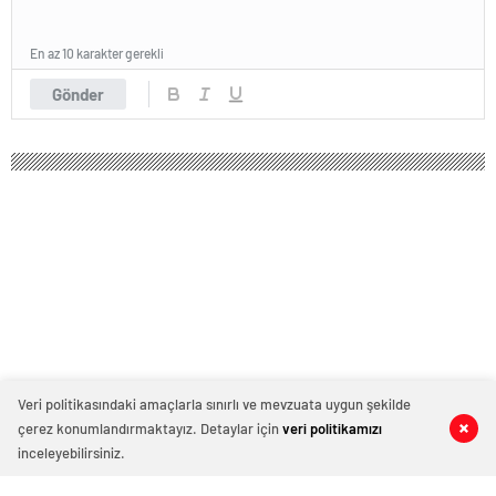
En az 10 karakter gerekli
Gönder
Veri politikasındaki amaçlarla sınırlı ve mevzuata uygun şekilde
çerez konumlandırmaktayız. Detaylar için
veri politikamızı
0
0
0
0
inceleyebilirsiniz.
Cumhurbaşkanı Erdoğan’dan BM