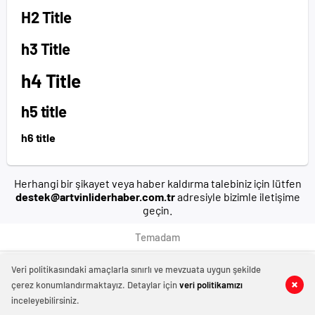
H2 Title
h3 Title
h4 Title
h5 title
h6 title
Herhangi bir şikayet veya haber kaldırma talebiniz için lütfen
destek@artvinliderhaber.com.tr
adresiyle bizimle iletişime
geçin.
Temadam
Veri politikasındaki amaçlarla sınırlı ve mevzuata uygun şekilde
çerez konumlandırmaktayız. Detaylar için
veri politikamızı
inceleyebilirsiniz.
manavgat