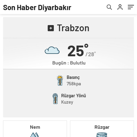
Son Haber Diyarbakır
Trabzon
25˚
/28˚
Bugün : Bulutlu
Basınç
758kpa
Rüzgar Yönü
Kuzey
Nem
Rüzgar