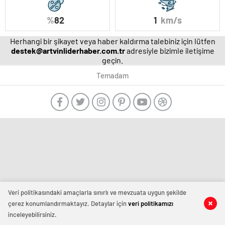
%
82
1
km/s
Herhangi bir şikayet veya haber kaldırma talebiniz için lütfen
destek@artvinliderhaber.com.tr
adresiyle bizimle iletişime
geçin.
Temadam
manavgat
escort
-
film
izle
-
deneme
bonusu
Veri politikasındaki amaçlarla sınırlı ve mevzuata uygun şekilde
veren
çerez konumlandırmaktayız. Detaylar için
veri politikamızı
siteler
inceleyebilirsiniz.
-