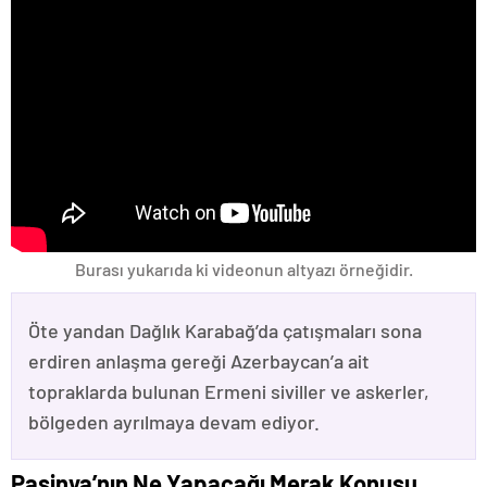
Burası yukarıda ki videonun altyazı örneğidir.
Öte yandan Dağlık Karabağ’da çatışmaları sona
erdiren anlaşma gereği Azerbaycan’a ait
topraklarda bulunan Ermeni siviller ve askerler,
bölgeden ayrılmaya devam ediyor.
Paşinya’nın Ne Yapacağı Merak Konusu