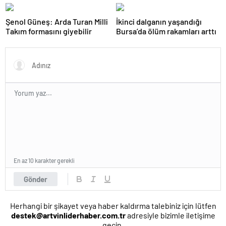
önemi var
ilk tepkisi!
Şenol Güneş: Arda Turan Milli
İkinci dalganın yaşandığı
Takım formasını giyebilir
Bursa’da ölüm rakamları arttı
En az 10 karakter gerekli
Gönder
Herhangi bir şikayet veya haber kaldırma talebiniz için lütfen
destek@artvinliderhaber.com.tr
adresiyle bizimle iletişime
geçin.