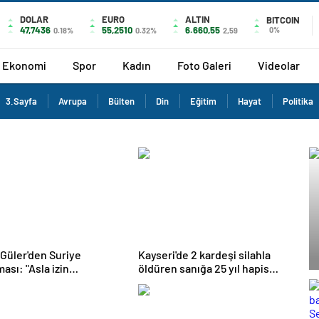
DOLAR
EURO
ALTIN
BITCOIN
47,7436
55,2510
6.660,55
0%
0.18%
0.32%
2,59
Ekonomi
Spor
Kadın
Foto Galeri
Videolar
3.Sayfa
Avrupa
Bülten
Din
Eğitim
Hayat
Politika
Güler'den Suriye
Kayseri'de 2 kardeşi silahla
"Asla izin
öldüren sanığa 25 yıl hapis
yeceğiz"
cezası verildi