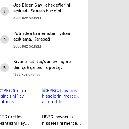
Joe Biden 6 aylık hedeflerini
açıkladı. Senato buz gibi…
3
3456 kez okundu
Putin’den Ermenistan’ı yıkan
açıklama: Karabağ
4
Azerbaycan’ın ayrılmaz bir
2000 kez okundu
parçasıdır!
Kıvanç Tatlıtuğ’dan evliliğine
dair çok çarpıcı röportaj.
5
1853 kez okundu
PEC üretim
HSBC, havacılık
sintisini 1 ay
hisselerini mercek