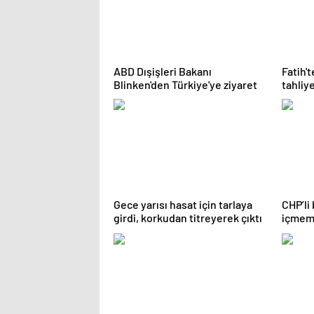
ABD Dışişleri Bakanı
Fatih'
Blinken'den Türkiye'ye ziyaret
tahliye
Gece yarısı hasat için tarlaya
CHP’li
girdi, korkudan titreyerek çıktı
içmem,
geçti