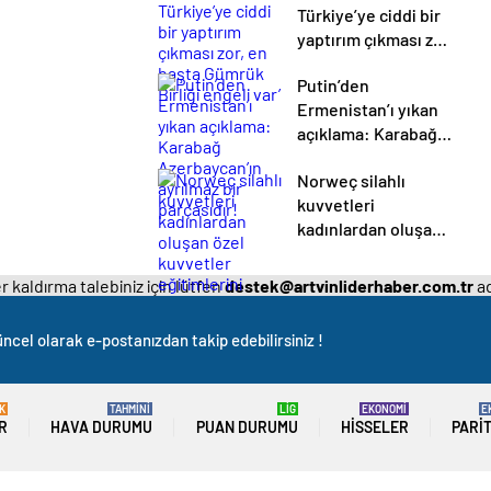
Türkiye’ye ciddi bir
yaptırım çıkması zor,
en başta Gümrük
Putin’den
Birliği engeli var’
Ermenistan’ı yıkan
açıklama: Karabağ
Azerbaycan’ın
Norweç silahlı
ayrılmaz bir
kuvvetleri
parçasıdır!
kadınlardan oluşan
özel kuvvetler
eğitimlerini başlattı.
 kaldırma talebiniz için lütfen
destek@artvinliderhaber.com.tr
ad
ncel olarak e-postanızdan takip edebilirsiniz !
K
TAHMİNİ
LİG
EKONOMİ
E
R
HAVA DURUMU
PUAN DURUMU
HISSELER
PARI