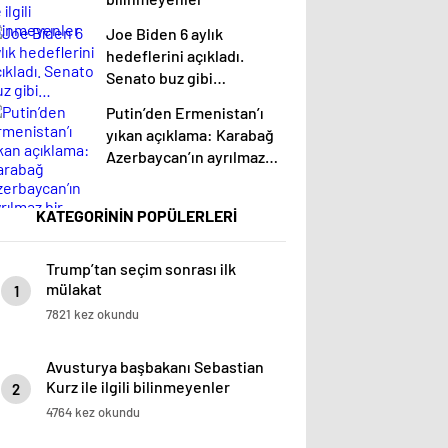
Joe Biden 6 aylık
hedeflerini açıkladı.
Senato buz gibi…
Putin’den Ermenistan’ı
yıkan açıklama: Karabağ
Azerbaycan’ın ayrılmaz
bir parçasıdır!
KATEGORİNİN POPÜLERLERİ
Trump’tan seçim sonrası ilk
mülakat
1
7821 kez okundu
Avusturya başbakanı Sebastian
Kurz ile ilgili bilinmeyenler
2
4764 kez okundu