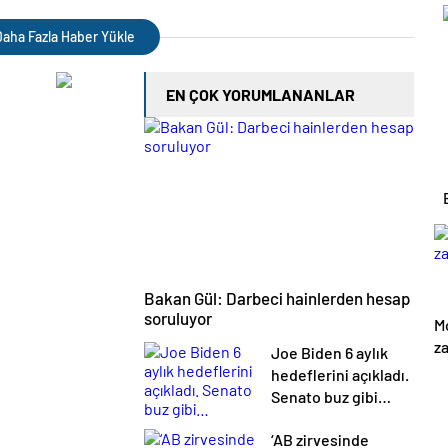
u
 Son dakika haberleri
çıkaracak? | Son dakika
haberleri
aha Fazla Haber Yükle
EN ÇOK YORUMLANANLAR
Bakan Gül: Darbeci hainlerden hesap
soruluyor
M
z
Joe Biden 6 aylık
hedeflerini açıkladı.
Senato buz gibi…
‘AB zirvesinde