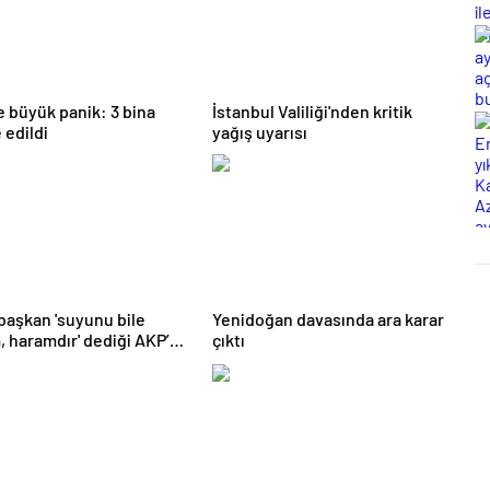
te büyük panik: 3 bina
İstanbul Valiliği'nden kritik
 edildi
yağış uyarısı
 başkan 'suyunu bile
Yenidoğan davasında ara karar
 haramdır' dediği AKP’ye
çıktı