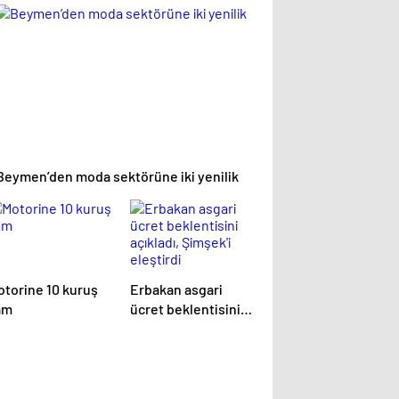
zatacak
altına aldı
Beymen’den moda sektörüne iki yenilik
otorine 10 kuruş
Erbakan asgari
am
ücret beklentisini
açıkladı, Şimşek'i
eleştirdi