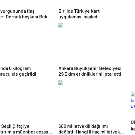
 vurgununda flaş
Bir ilde Türkiye Kart
e: Dernek başkanı Buket
uygulaması başladı
ü tutuklandı
'da 6 kilogram
Ankara Büyükşehir Belediyesi
rucu ele geçirildi
29 Ekim etkinliklerini iptal etti
O
 Seçil Çiftçi'ye
600 milletvekili dağılımı
ke
ştırılmış müebbet cezası
değişti: Hangi il kaç milletvekili