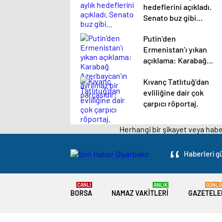
hedeflerini açıkladı.
Senato buz gibi…
Putin’den
Ermenistan’ı yıkan
açıklama: Karabağ
Azerbaycan’ın
Kıvanç Tatlıtuğ’dan
ayrılmaz bir
evliliğine dair çok
parçasıdır!
çarpıcı röportaj.
Herhangi bir şikayet veya haber
Haberleri gü
CANLI
ANLIK
GÜNLÜ
BORSA
NAMAZ VAKITLERI
GAZETELE