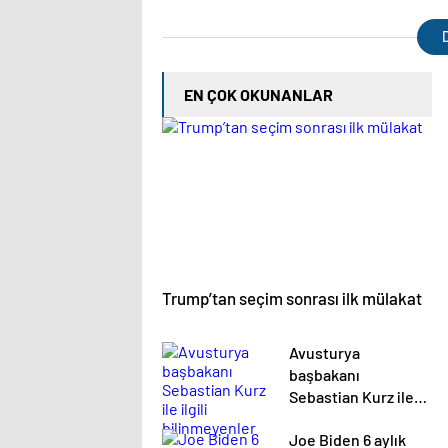
dakika haberleri
çıktı |
D
EN ÇOK OKUNANLAR
Trump’tan seçim sonrası ilk mülakat
Avusturya
başbakanı
Sebastian Kurz ile
ilgili bilinmeyenler
Joe Biden 6 aylık