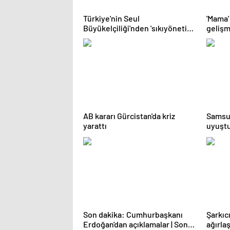
Türkiye'nin Seul
'Mama'
Büyükelçiliği'nden 'sıkıyönetim'
gelişm
açıklaması
Özgünl
AB kararı Gürcistan'da kriz
Samsun
yarattı
uyuştu
Son dakika: Cumhurbaşkanı
Şarkıcı
Erdoğan'dan açıklamalar | Son
ağırla