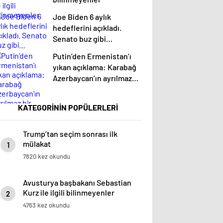
Joe Biden 6 aylık
hedeflerini açıkladı.
Senato buz gibi…
Putin’den Ermenistan’ı
yıkan açıklama: Karabağ
Azerbaycan’ın ayrılmaz
bir parçasıdır!
KATEGORİNİN POPÜLERLERİ
Trump’tan seçim sonrası ilk
mülakat
1
7820 kez okundu
Avusturya başbakanı Sebastian
Kurz ile ilgili bilinmeyenler
2
4763 kez okundu