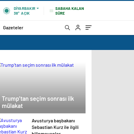
SABAHA KALAN
DIYARBAKIR
SÜRE
38°
AÇIK
Gazeteler
Trump’tan seçim sonrası ilk
mülakat
Avusturya başbakanı
Sebastian Kurz ile ilgili
bilinmeyenler