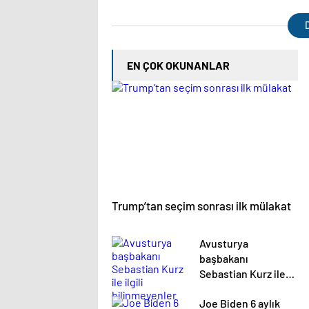
yer verilmeyecek
öğret
müdür
D
EN ÇOK OKUNANLAR
Trump’tan seçim sonrası ilk mülakat
Avusturya
başbakanı
Sebastian Kurz ile
ilgili bilinmeyenler
Joe Biden 6 aylık