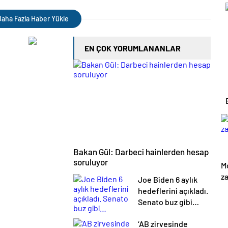
u
mene mobbing yapan
e tepki
aha Fazla Haber Yükle
EN ÇOK YORUMLANANLAR
Bakan Gül: Darbeci hainlerden hesap
soruluyor
M
z
Joe Biden 6 aylık
hedeflerini açıkladı.
Senato buz gibi…
‘AB zirvesinde