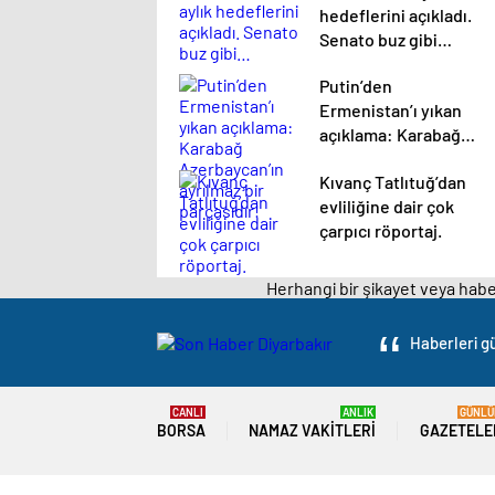
hedeflerini açıkladı.
Senato buz gibi…
Putin’den
Ermenistan’ı yıkan
açıklama: Karabağ
Azerbaycan’ın
Kıvanç Tatlıtuğ’dan
ayrılmaz bir
evliliğine dair çok
parçasıdır!
çarpıcı röportaj.
Herhangi bir şikayet veya haber
Haberleri gü
CANLI
ANLIK
GÜNLÜ
BORSA
NAMAZ VAKITLERI
GAZETELE