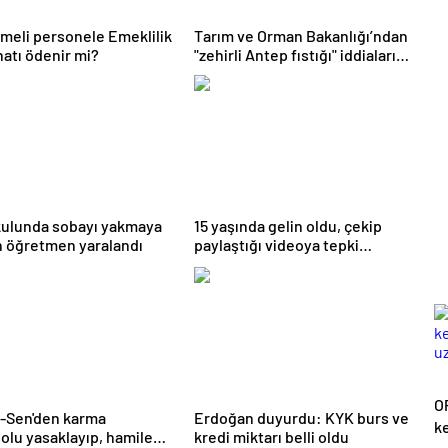
meli personele Emeklilik
Tarım ve Orman Bakanlığı’ndan
atı ödenir mi?
"zehirli Antep fıstığı" iddialarına
yanıt
kulunda sobayı yakmaya
15 yaşında gelin oldu, çekip
n öğretmen yaralandı
paylaştığı videoya tepki
yağıyor
O
-Sen'den karma
Erdoğan duyurdu: KYK burs ve
ke
olu yasaklayıp, hamile
kredi miktarı belli oldu