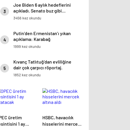
Joe Biden 6 aylık hedeflerini
açıkladı. Senato buz gibi…
3
3456 kez okundu
Putin’den Ermenistan’ı yıkan
açıklama: Karabağ
4
Azerbaycan’ın ayrılmaz bir
1999 kez okundu
parçasıdır!
Kıvanç Tatlıtuğ’dan evliliğine
dair çok çarpıcı röportaj.
5
1852 kez okundu
PEC üretim
HSBC, havacılık
sintisini 1 ay
hisselerini mercek