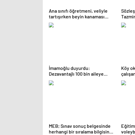
Ana sınıfı öğretmeni, veliyle
Sözleş
tartışırken beyin kanaması
Tazmin
geçirdi
İmamoğlu duyurdu:
Köy o
Dezavantajlı 100 bin aileye
çalışa
eğitim desteği
MEB; Sınav sonuç belgesinde
Eğitim
herhangi bir sıralama bilgisine
voleyb