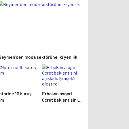
zatacak
altına aldı
Beymen’den moda sektörüne iki yenilik
otorine 10 kuruş
Erbakan asgari
am
ücret beklentisini
açıkladı, Şimşek'i
eleştirdi