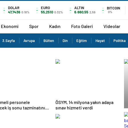
DOLAR
EURO
ALTIN
BITCOIN
47,7436
55,2510
6.660,55
0%
0.18%
0.32%
2,59
Ekonomi
Spor
Kadın
Foto Galeri
Videolar
3.Sayfa
Avrupa
Bülten
Din
Eğitim
Hayat
Politika
meli personele
ÖSYM, 14 milyona yakın adaya
ek iş sonu tazminatının
sınav hizmeti verdi
ında uygulanacak
ar nelerdir?