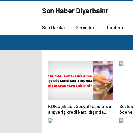
Son Haber Diyarbakır
Son Dakika
Servisler
Gündem
KDK açıkladı, Sosyal tesislerde,
Sözleş
alışveriş kredi kartı dışında
ödenec
nakit olarak yapılabilir mi?
hesab
hususl