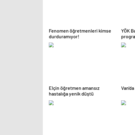
Fenomen öğretmenleri kimse
YÖK Ba
durduramıyor!
progra
geliyo
Elçin öğretmen amansız
Van'da 
hastalığa yenik düştü