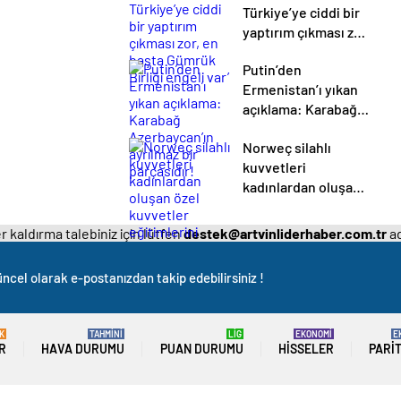
Türkiye’ye ciddi bir
yaptırım çıkması zor,
en başta Gümrük
Putin’den
Birliği engeli var’
Ermenistan’ı yıkan
açıklama: Karabağ
Azerbaycan’ın
Norweç silahlı
ayrılmaz bir
kuvvetleri
parçasıdır!
kadınlardan oluşan
özel kuvvetler
eğitimlerini başlattı.
 kaldırma talebiniz için lütfen
destek@artvinliderhaber.com.tr
ad
ncel olarak e-postanızdan takip edebilirsiniz !
K
TAHMİNİ
LİG
EKONOMİ
E
R
HAVA DURUMU
PUAN DURUMU
HISSELER
PARI