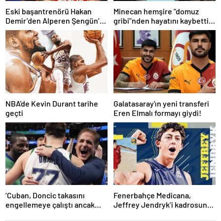
Eski başantrenörü Hakan
Minecan hemşire "domuz
Demir’den Alperen Şengün’e
gribi"nden hayatını kaybetti –
övgü
Haberler | Sağlık Haberleri
NBA'de Kevin Durant tarihe
Galatasaray'ın yeni transferi
geçti
Eren Elmalı formayı giydi!
‘Cuban, Doncic takasını
Fenerbahçe Medicana,
engellemeye çalıştı ancak
Jeffrey Jendryk’i kadrosuna
geç kaldı’ iddiası! NBA
kattı