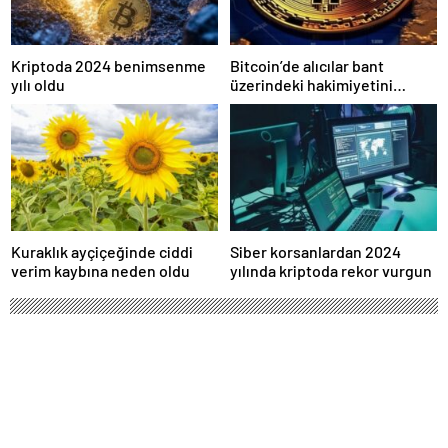
Kriptoda 2024 benimsenme
Bitcoin’de alıcılar bant
yılı oldu
üzerindeki hakimiyetini
kaybetti
Kuraklık ayçiçeğinde ciddi
Siber korsanlardan 2024
verim kaybına neden oldu
yılında kriptoda rekor vurgun
Piyasada bulunan en ucuz sıfır
otomobiller belli oldu: 889 bin liradan
başlıyor