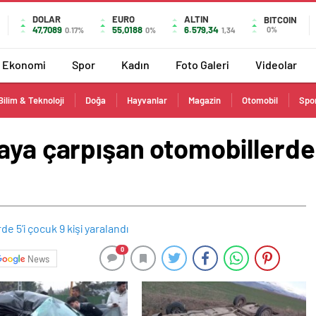
DOLAR
EURO
ALTIN
BITCOIN
47,7089
55,0188
6.579,34
0%
0.17%
0%
1,34
Ekonomi
Spor
Kadın
Foto Galeri
Videolar
Bilim & Teknoloji
Doğa
Hayvanlar
Magazin
Otomobil
Spo
aya çarpışan otomobillerde 5
0
News