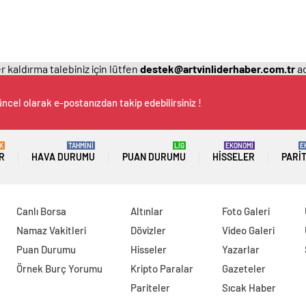
 kaldırma talebiniz için lütfen
destek@artvinliderhaber.com.tr
ad
ncel olarak e-postanızdan takip edebilirsiniz !
K
TAHMİNİ
LİG
EKONOMİ
E
R
HAVA DURUMU
PUAN DURUMU
HISSELER
PARI
Canlı Borsa
Altınlar
Foto Galeri
Namaz Vakitleri
Dövizler
Video Galeri
Puan Durumu
Hisseler
Yazarlar
Örnek Burç Yorumu
Kripto Paralar
Gazeteler
Pariteler
Sıcak Haber