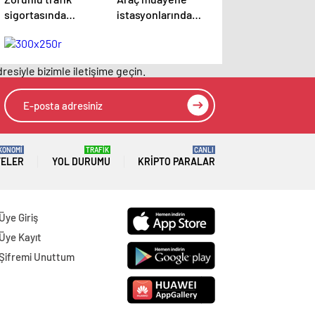
sigortasında
istasyonlarında
yapılan değişiklik
kural değişikliği
Resmi Gazete’de
Resmi Gazete’de
yayımlanarak
yayımlanarak
resiyle bizimle iletişime geçin.
yürürlüğe girdi
yürürlüğe girdi
KONOMİ
TRAFİK
CANLI
TELER
YOL DURUMU
KRIPTO PARALAR
Üye Giriş
Üye Kayıt
Şifremi Unuttum