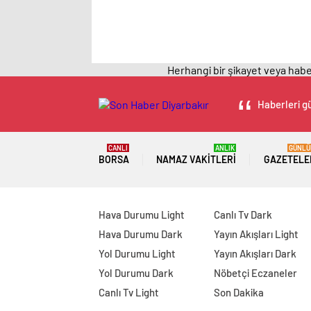
Herhangi bir şikayet veya haber
Haberleri gü
CANLI
ANLIK
GÜNLÜ
BORSA
NAMAZ VAKITLERI
GAZETELE
Hava Durumu Light
Canlı Tv Dark
Hava Durumu Dark
Yayın Akışları Light
Yol Durumu Light
Yayın Akışları Dark
Yol Durumu Dark
Nöbetçi Eczaneler
Canlı Tv Light
Son Dakika