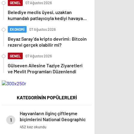
GENEL
07 Ağustos 2026
Belediye meclis üyesi, uzaktan
kumandalı patlayıcıyla kediyi havaya
uçurmaya çalıştı
EKONOMİ
07 Ağustos 2026
Beyaz Saray’da kripto devrimi: Bitcoin
rezervi gerçek olabilir mi?
GENEL
07 Ağustos 2026
Gülseven Ailesine Taziye Ziyaretleri
ve Mevlit Programları Düzenlendi
KATEGORİNİN POPÜLERLERİ
Hayvanların ilginç çiftleşme
biçimlerini National Geographic
1
görüntüledi.
452 kez okundu