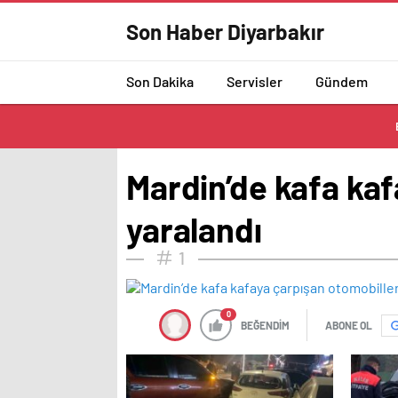
Son Haber Diyarbakır
Son Dakika
Servisler
Gündem
Mardin’de kafa kaf
yaralandı
1
0
BEĞENDİM
ABONE OL