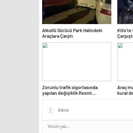
Alkollü Sürücü Park Halindeki
Kilis’t
Araçlara Çarptı
Çarpıştı
Zorunlu trafik sigortasında
Araç mu
yapılan değişiklik Resmi
kural d
Gazete’de yayımlanarak
yayımla
yürürlüğe girdi