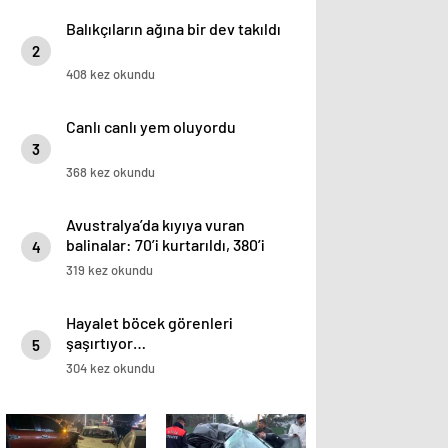
Balıkçıların ağına bir dev takıldı
2
408 kez okundu
Canlı canlı yem oluyordu
3
368 kez okundu
Avustralya’da kıyıya vuran
balinalar: 70’i kurtarıldı, 380’i
4
öldü
319 kez okundu
Hayalet böcek görenleri
şaşırtıyor…
5
304 kez okundu