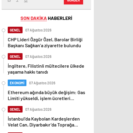
SON DAKİKA
HABERLERİ
GENEL
07 Ağustos 2026
CHP Lideri Özgür Özel, Barolar Birliği
Başkanı Sağkan’a ziyarette bulundu
GENEL
07 Ağustos 2026
İngiltere, Filistinli mültecilere ülkede
yaşama hakkı tanıdı
EKONOMİ
07 Ağustos 2026
Ethereum ağında büyük değişim: Gas
Limiti yükseldi, işlem ücretleri
düşebilir mi?
GENEL
07 Ağustos 2026
İstanbul’da Kaybolan Kardeşlerden
Velat Can, Diyarbakır’da Toprağa
Verildi