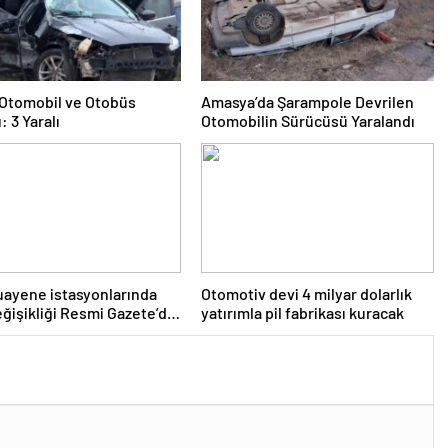
e Otomobil ve Otobüs
Amasya’da Şarampole Devrilen
: 3 Yaralı
Otomobilin Sürücüsü Yaralandı
ayene istasyonlarında
Otomotiv devi 4 milyar dolarlık
eğişikliği Resmi Gazete’de
yatırımla pil fabrikası kuracak
narak yürürlüğe girdi