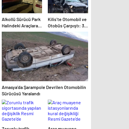
Alkollü Sürücü Park
Kilis’te Otomobil ve
Halindeki Araçlara
Otobüs Çarpıştı: 3
Çarptı
Yaralı
Amasya’da Şarampole Devrilen Otomobilin
Sürücüsü Yaralandı
Zorunlu trafik
Araç muayene