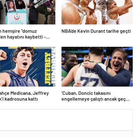
n hemşire "domuz
NBA'de Kevin Durant tarihe geçti
den hayatını kaybetti –
r | Sağlık Haberleri
ahçe Medicana, Jeffrey
‘Cuban, Doncic takasını
’i kadrosuna kattı
engellemeye çalıştı ancak geç
kaldı’ iddiası! NBA Haberleri