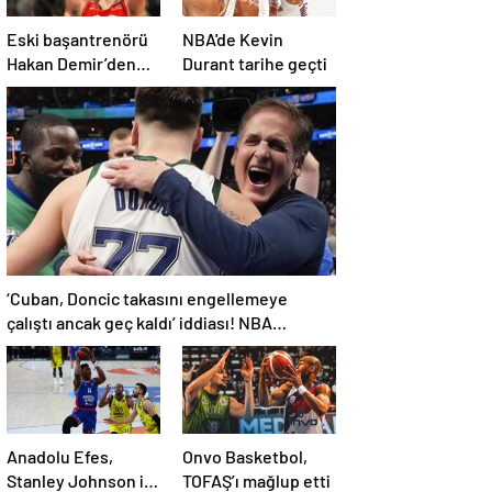
Eski başantrenörü
NBA'de Kevin
Hakan Demir’den
Durant tarihe geçti
Alperen Şengün’e
övgü
‘Cuban, Doncic takasını engellemeye
çalıştı ancak geç kaldı’ iddiası! NBA
Haberleri
Anadolu Efes,
Onvo Basketbol,
Stanley Johnson ile
TOFAŞ’ı mağlup etti