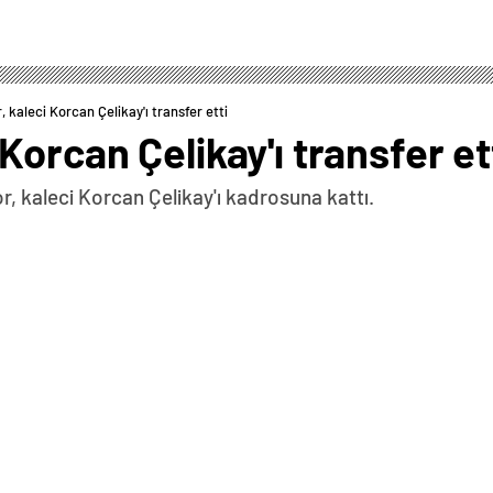
 kaleci Korcan Çelikay'ı transfer etti
Korcan Çelikay'ı transfer et
r, kaleci Korcan Çelikay'ı kadrosuna kattı.
0
News
şındaki kaleci Korcan ile Kulüp Başkanı Asil Bostancı
vamı › Görüşmede Korcan ile bir yıllık sözleşme