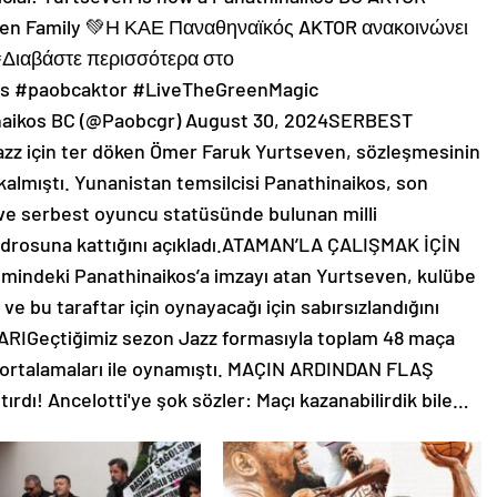
reen Family 💚Η ΚΑΕ Παναθηναϊκός AKTOR ανακοινώνει
Διαβάστε περισσότερα στο
s #paobcaktor #LiveTheGreenMagic
naikos BC (@Paobcgr) August 30, 2024SERBEST
z için ter döken Ömer Faruk Yurtseven, sözleşmesinin
kalmıştı. Yunanistan temsilcisi Panathinaikos, son
 ve serbest oyuncu statüsünde bulunan milli
adrosuna kattığını açıkladı.ATAMAN’LA ÇALIŞMAK İÇİN
ndeki Panathinaikos’a imzayı atan Yurtseven, kulübe
e bu taraftar için oynayacağı için sabırsızlandığını
RIGeçtiğimiz sezon Jazz formasıyla toplam 48 maça
nd ortalamaları ile oynamıştı. MAÇIN ARDINDAN FLAŞ
ırdı! Ancelotti'ye şok sözler: Maçı kazanabilirdik bile…