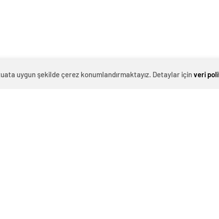
aray'ın yeni transferi Eren
NBA'de Kevin Durant tarihe geçti
formayı giydi!
evzuata uygun şekilde çerez konumlandırmaktayız. Detaylar için
veri pol
 Doncic takasını
Konyaspor, Morten Bjorlo'yu
meye çalıştı ancak geç
transfer etti
iddiası! NBA Haberleri