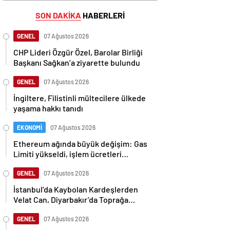
SON DAKİKA
HABERLERİ
GENEL
07 Ağustos 2026
CHP Lideri Özgür Özel, Barolar Birliği
Başkanı Sağkan’a ziyarette bulundu
GENEL
07 Ağustos 2026
İngiltere, Filistinli mültecilere ülkede
yaşama hakkı tanıdı
EKONOMİ
07 Ağustos 2026
Ethereum ağında büyük değişim: Gas
Limiti yükseldi, işlem ücretleri
düşebilir mi?
GENEL
07 Ağustos 2026
İstanbul’da Kaybolan Kardeşlerden
Velat Can, Diyarbakır’da Toprağa
Verildi
GENEL
07 Ağustos 2026