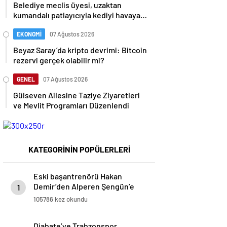
Belediye meclis üyesi, uzaktan
kumandalı patlayıcıyla kediyi havaya
uçurmaya çalıştı
EKONOMİ
07 Ağustos 2026
Beyaz Saray’da kripto devrimi: Bitcoin
rezervi gerçek olabilir mi?
GENEL
07 Ağustos 2026
Gülseven Ailesine Taziye Ziyaretleri
ve Mevlit Programları Düzenlendi
KATEGORİNİN POPÜLERLERİ
Eski başantrenörü Hakan
Demir’den Alperen Şengün’e
1
övgü
105786 kez okundu
Diabate’ye Trabzonspor