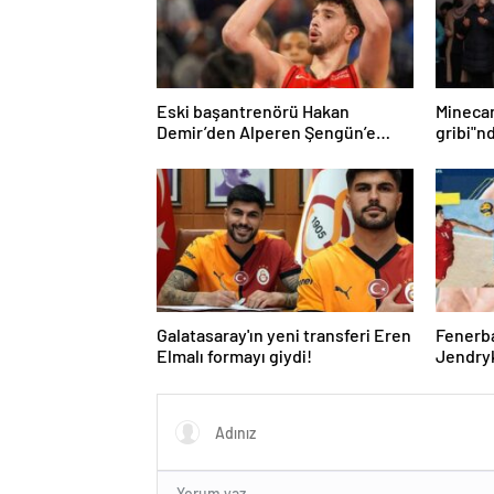
Eski başantrenörü Hakan
Mineca
Demir’den Alperen Şengün’e
gribi"n
övgü
Haberle
Galatasaray'ın yeni transferi Eren
Fenerb
Elmalı formayı giydi!
Jendryk