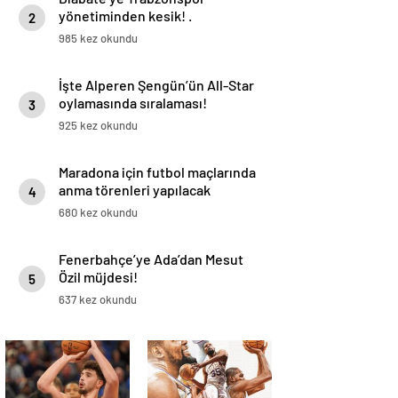
yönetiminden kesik! .
2
985 kez okundu
İşte Alperen Şengün’ün All-Star
oylamasında sıralaması!
3
925 kez okundu
Maradona için futbol maçlarında
anma törenleri yapılacak
4
680 kez okundu
Fenerbahçe’ye Ada’dan Mesut
Özil müjdesi!
5
637 kez okundu