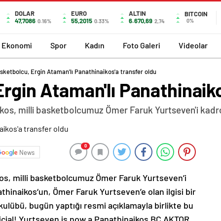
DOLAR
EURO
ALTIN
BITCOIN
47,7086
55,2015
6.670,69
0%
0.16%
0.33%
2,74
Ekonomi
Spor
Kadın
Foto Galeri
Videolar
basketbolcu, Ergin Ataman'lı Panathinaikos'a transfer oldu
 Ergin Ataman'lı Panathinaik
aikos, milli basketbolcumuz Ömer Faruk Yurtseven'i kadr
0
News
ikos, milli basketbolcumuz Ömer Faruk Yurtseven’i
hinaikos‘un, Ömer Faruk Yurtseven’e olan ilgisi bir
n kulübü, bugün yaptığı resmi açıklamayla birlikte bu
ficial! Yurtseven is now a Panathinaikos BC AKTOR