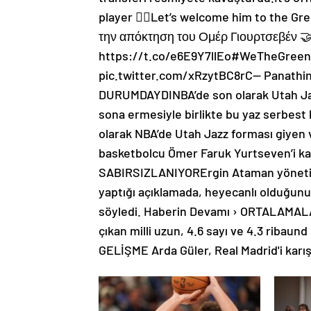
player ✍🏼Let’s welcome him to the G
την απόκτηση του Ομέρ Γιουρτσεβέν 
https://t.co/e6E9Y7llEo#WeTheGreen
pic.twitter.com/xRzytBC8rC— Panathi
DURUMDAYDINBA’de son olarak Utah Jaz
sona ermesiyle birlikte bu yaz serbest 
olarak NBA’de Utah Jazz forması giyen
basketbolcu Ömer Faruk Yurtseven’i k
SABIRSIZLANIYORErgin Ataman yönetimi
yaptığı açıklamada, heyecanlı olduğunu v
söyledi. Haberin Devamı › ORTALAMALA
çıkan milli uzun, 4.6 sayı ve 4.3 ribau
GELİŞME Arda Güler, Real Madrid'i karışt