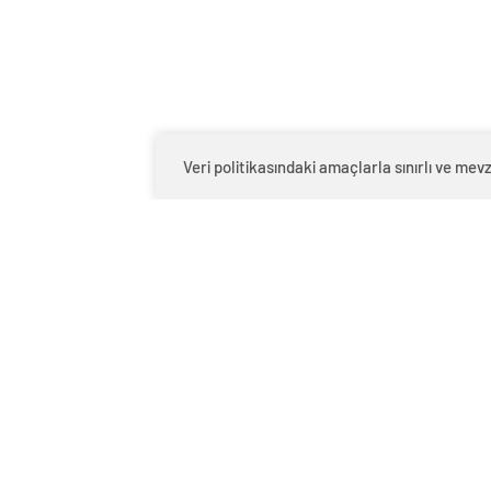
Eski başantrenörü Hakan
Galatas
Demir’den Alperen Şengün’e
Elmalı 
övgü
Veri politikasındaki amaçlarla sınırlı ve m
Fenerbahçe Medicana, Jeffrey
‘Cuban,
Jendryk’i kadrosuna kattı
engelle
kaldı’ 