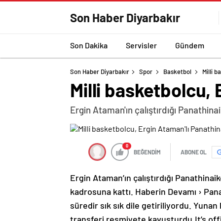
Son Haber Diyarbakır
Son Dakika
Servisler
Gündem
Son Haber Diyarbakır
Spor
Basketbol
Milli 
Milli basketbolcu,
Ergin Ataman'ın çalıştırdığı Panathin
0
BEĞENDİM
ABONE OL
Ergin Ataman’ın çalıştırdığı Panathina
kadrosuna kattı. Haberin Devamı › Panat
süredir sık sık dile getiriliyordu. Yuna
transferi resmiyete kavuşturdu.It’s of