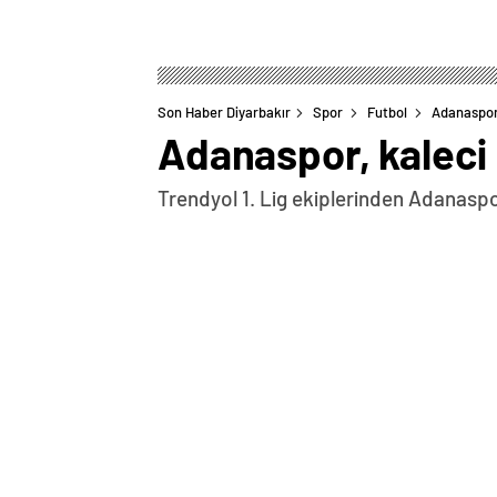
Son Haber Diyarbakır
Spor
Futbol
Adanaspor,
Adanaspor, kaleci 
Trendyol 1. Lig ekiplerinden Adanaspo
0
BEĞENDİM
ABONE OL
Kulüpten yapılan açıklamaya göre, 37 ya
İstanbul’da bir araya geldi. Haberin De
imzalandı.