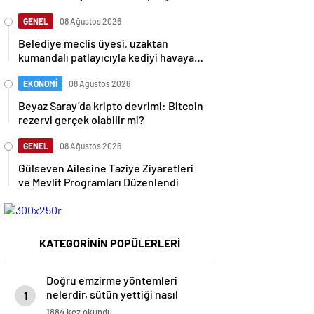
Verildi
GENEL
08 Ağustos 2026
Belediye meclis üyesi, uzaktan
kumandalı patlayıcıyla kediyi havaya
uçurmaya çalıştı
EKONOMİ
08 Ağustos 2026
Beyaz Saray’da kripto devrimi: Bitcoin
rezervi gerçek olabilir mi?
GENEL
08 Ağustos 2026
Gülseven Ailesine Taziye Ziyaretleri
ve Mevlit Programları Düzenlendi
KATEGORİNİN POPÜLERLERİ
Doğru emzirme yöntemleri
nelerdir, sütün yettiği nasıl
1
anlaşılır?
1884 kez okundu