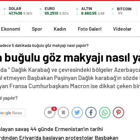
DOLAR
EURO
ALTIN
BITCOIN
47,7436
55,2510
6.660,55
0%
0.18%
0.32%
2,59
Ekonomi
Spor
Kadın
Foto Galeri
Videolar
adece 5 dakikada buğulu göz makyajı nasıl yapılır?
buğulu göz makyajı nasıl ya
da “ Dağlık Karabağ ve çevresindeki bölgeler Azerbayca
abul etmeyen Başbakan Paşinyan Dağlık karabağ'ın sözde 
yan Fransa Cumhurbaşkanı Macron ise dikkat çeken bir z
0
News
şlayan savaş 44 günde Ermenistan’ın tarihi
ardından Erivan’da başlayan protestolar Başbakan