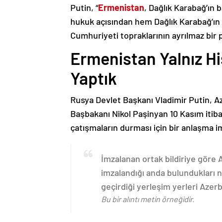
Putin, “
Ermenistan
, Dağlık Karabağ’ın 
hukuk açısından hem Dağlık Karabağ’ı
Cumhuriyeti topraklarının ayrılmaz bir 
Ermenistan Yalnız H
Yaptık
Rusya Devlet Başkanı Vladimir Putin, 
Başbakanı Nikol Paşinyan 10 Kasım itib
çatışmaların durması için bir anlaşma i
İmzalanan ortak bildiriye göre
imzalandığı anda bulundukları n
geçirdiği yerleşim yerleri Aze
Bu bir alıntı metin örneğidir.