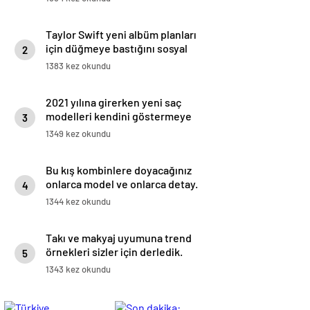
Taylor Swift yeni albüm planları
için düğmeye bastığını sosyal
2
medyadan duyurdu!
1383 kez okundu
2021 yılına girerken yeni saç
modelleri kendini göstermeye
3
başladı.
1349 kez okundu
Bu kış kombinlere doyacağınız
onlarca model ve onlarca detay.
4
1344 kez okundu
Takı ve makyaj uyumuna trend
örnekleri sizler için derledik.
5
1343 kez okundu