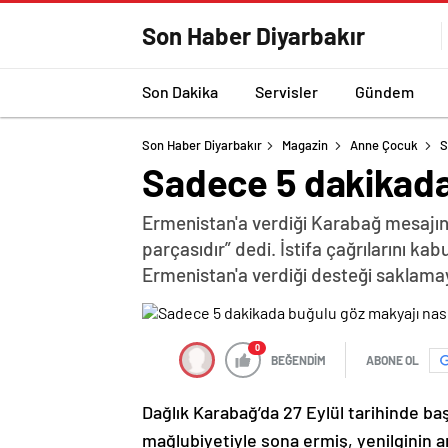
Son Haber Diyarbakır
Son Dakika
Servisler
Gündem
Son Haber Diyarbakır
Magazin
Anne Çocuk
S
Sadece 5 dakikada 
Ermenistan'a verdiği Karabağ mesajın
parçasıdır” dedi. İstifa çağrılarını k
Ermenistan'a verdiği desteği saklama
0
BEĞENDİM
ABONE OL
Dağlık Karabağ’da 27 Eylül tarihinde ba
mağlubiyetiyle sona ermiş, yenilginin 