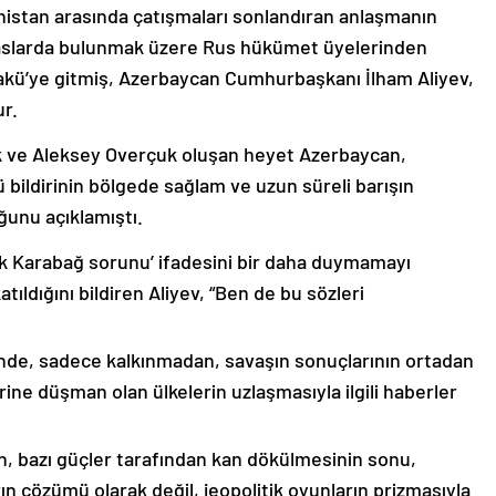
nistan arasında çatışmaları sonlandıran anlaşmanın
emaslarda bulunmak üzere Rus hükümet üyelerinden
akü’ye gitmiş, Azerbaycan Cumhurbaşkanı İlham Aliyev,
ur.
k ve Aleksey Overçuk oluşan heyet Azerbaycan,
 bildirinin bölgede sağlam ve uzun süreli barışın
ğunu açıklamıştı.
lık Karabağ sorunu’ ifadesini bir daha duymamayı
ıldığını bildiren Aliyev, “Ben de bu sözleri
nde, sadece kalkınmadan, savaşın sonuçlarının ortadan
rine düşman olan ülkelerin uzlaşmasıyla ilgili haberler
nin, bazı güçler tarafından kan dökülmesinin sonu,
ın çözümü olarak değil, jeopolitik oyunların prizmasıyla