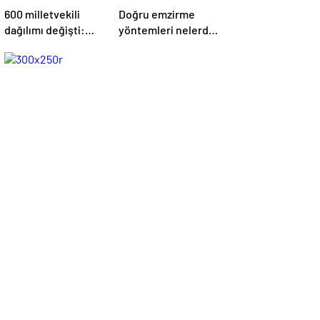
600 milletvekili
Doğru emzirme
dağılımı değişti:
yöntemleri nelerdir,
Hangi il kaç
sütün yettiği nasıl
milletvekili
anlaşılır?
çıkaracak? | Son
dakika haberleri