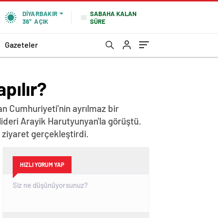
SABAHA KALAN
DIYARBAKIR
SÜRE
36°
AÇIK
Gazeteler
pılır?
n Cumhuriyeti'nin ayrılmaz bir
lideri Arayik Harutyunyan'la görüştü.
iyaret gerçekleştirdi.
HIZLI YORUM YAP