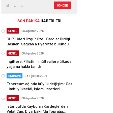
GÖNDER
SON DAKİKA
HABERLERİ
GENEL
08 Ağustos 2026
CHP Lideri Özgür Özel, Barolar Birliği
Başkanı Sağkan’a ziyarette bulundu
GENEL
08 Ağustos 2026
İngiltere, Filistinli mültecilere ülkede
yaşama hakkı tanıdı
EKONOMİ
08 Ağustos 2026
Ethereum ağında büyük değişim: Gas
Limiti yükseldi, işlem ücretleri
düşebilir mi?
GENEL
08 Ağustos 2026
İstanbul’da Kaybolan Kardeşlerden
Velat Can, Diyarbakır’da Toprağa