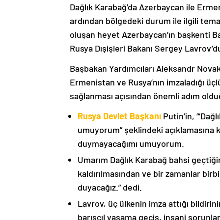
Dağlık Karabağ’da Azerbaycan ile Erme
ardından bölgedeki durum ile ilgili t
oluşan heyet Azerbaycan’ın başkenti B
Rusya Dışişleri Bakanı Sergey Lavrov’d
Başbakan Yardımcıları Aleksandr Nova
Ermenistan ve Rusya’nın imzaladığı üçlü
sağlanması açısından önemli adım oldu
Rusya Devlet Başkanı
Putin’in, “‘Dağ
umuyorum” şeklindeki açıklamasına kat
duymayacağımı umuyorum.
Umarım Dağlık Karabağ bahsi geçtiği
kaldırılmasından ve bir zamanlar birbi
duyacağız.” dedi.
Lavrov, üç ülkenin imza attığı bildiri
barışçıl yaşama geçiş, insani sorunlar