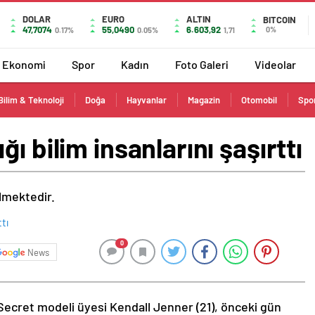
DOLAR
EURO
ALTIN
BITCOIN
47,7074
55,0490
6.603,92
0%
0.17%
0.05%
1,71
Ekonomi
Spor
Kadın
Foto Galeri
Videolar
Bilim & Teknoloji
Doğa
Hayvanlar
Magazin
Otomobil
Spo
ı bilim insanlarını şaşırttı
ilmektedir.
0
News
Secret modeli üyesi Kendall Jenner (21), önceki gün