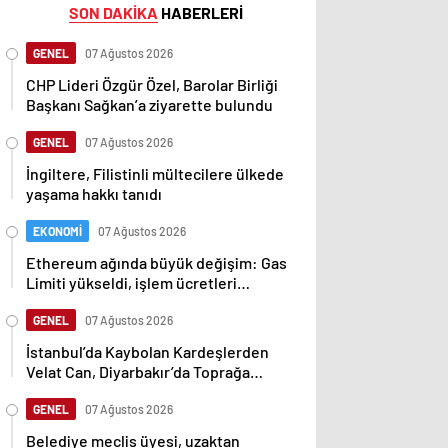
SON DAKİKA
HABERLERİ
GENEL
07 Ağustos 2026
CHP Lideri Özgür Özel, Barolar Birliği
Başkanı Sağkan’a ziyarette bulundu
GENEL
07 Ağustos 2026
İngiltere, Filistinli mültecilere ülkede
yaşama hakkı tanıdı
EKONOMİ
07 Ağustos 2026
Ethereum ağında büyük değişim: Gas
Limiti yükseldi, işlem ücretleri
düşebilir mi?
GENEL
07 Ağustos 2026
İstanbul’da Kaybolan Kardeşlerden
Velat Can, Diyarbakır’da Toprağa
Verildi
GENEL
07 Ağustos 2026
Belediye meclis üyesi, uzaktan