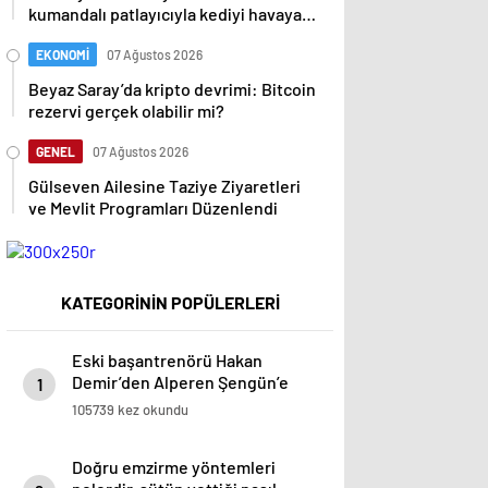
kumandalı patlayıcıyla kediyi havaya
uçurmaya çalıştı
EKONOMİ
07 Ağustos 2026
Beyaz Saray’da kripto devrimi: Bitcoin
rezervi gerçek olabilir mi?
GENEL
07 Ağustos 2026
Gülseven Ailesine Taziye Ziyaretleri
ve Mevlit Programları Düzenlendi
KATEGORİNİN POPÜLERLERİ
Eski başantrenörü Hakan
Demir’den Alperen Şengün’e
1
övgü
105739 kez okundu
Doğru emzirme yöntemleri