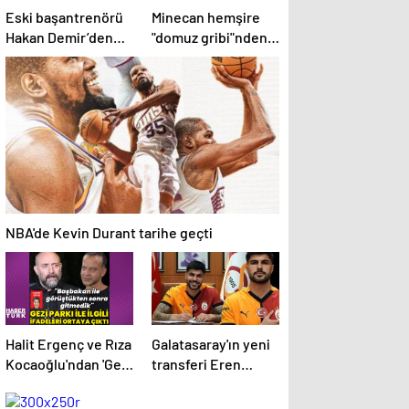
Eski başantrenörü
Minecan hemşire
Hakan Demir’den
"domuz gribi"nden
Alperen Şengün’e
hayatını kaybetti –
övgü
Haberler | Sağlık
Haberleri
NBA'de Kevin Durant tarihe geçti
Halit Ergenç ve Rıza
Galatasaray'ın yeni
Kocaoğlu'ndan 'Gezi
transferi Eren
Parkı' ifadesi –
Elmalı formayı
Magazin haberleri
giydi!