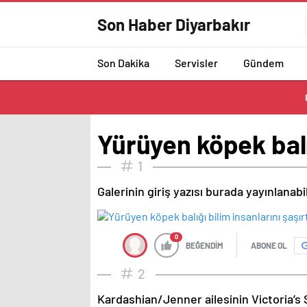
Son Haber Diyarbakır
Son Dakika
Servisler
Gündem
Yürüyen köpek balığ
1
Galerinin giriş yazısı burada yayınlanab
0
BEĞENDİM
ABONE OL
2
Kardashian/Jenner ailesinin Victoria’s 