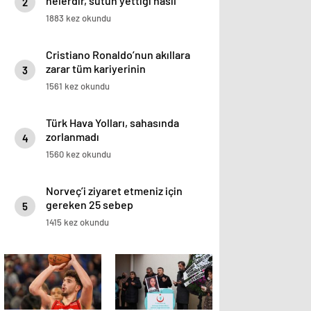
nelerdir, sütün yettiği nasıl
2
anlaşılır?
1883 kez okundu
Cristiano Ronaldo’nun akıllara
zarar tüm kariyerinin
3
istatistiğini çıkardık !
1561 kez okundu
Türk Hava Yolları, sahasında
zorlanmadı
4
1560 kez okundu
Norveç’i ziyaret etmeniz için
gereken 25 sebep
5
1415 kez okundu