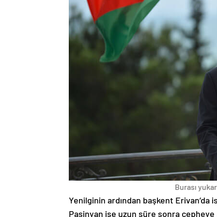
Burası yukarı
Yenilginin ardından başkent Erivan’da i
Paşinyan ise uzun süre sonra cepheye s