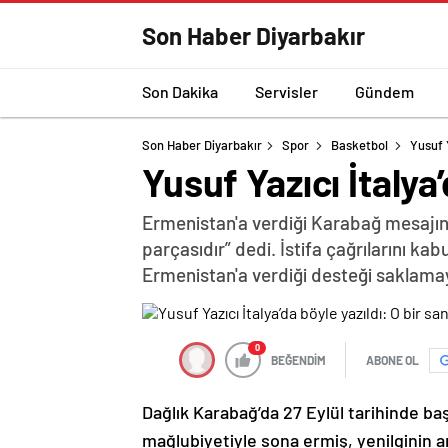
Son Haber Diyarbakır
Son Dakika
Servisler
Gündem
Son Haber Diyarbakır
Spor
Basketbol
Yusuf Y
Yusuf Yazıcı İtalya’
Ermenistan'a verdiği Karabağ mesajın
parçasıdır” dedi. İstifa çağrılarını k
Ermenistan'a verdiği desteği saklama
0
BEĞENDİM
ABONE OL
Dağlık Karabağ’da 27 Eylül tarihinde ba
mağlubiyetiyle sona ermiş, yenilginin 