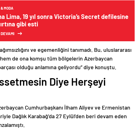
 & MODA
a Lima, 19 yıl sonra Victoria’s Secret defilesine
ırtına gibi esti
 DEVAMI
bağımsızlığını ve egemenliğini tanımadı. Bu, uluslararası
n hem de ona komşu tüm bölgelerin Azerbaycan
parçası olduğu anlamına geliyordu” diye konuştu.
issetmesin Diye Herşeyi
Azerbaycan Cumhurbaşkanı İlham Aliyev ve Ermenistan
ariyle Dağlık Karabağ’da 27 Eylül’den beri devam eden
mzalamıştı.