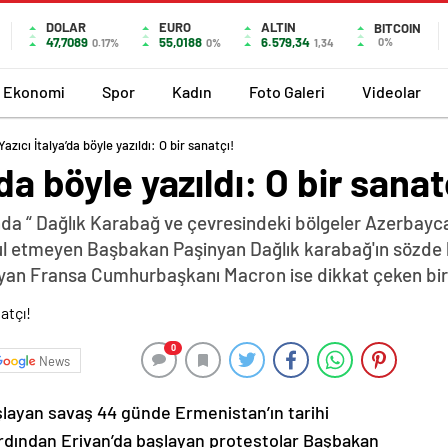
DOLAR
EURO
ALTIN
BITCOIN
47,7089
55,0188
6.579,34
0%
0.17%
0%
1,34
Ekonomi
Spor
Kadın
Foto Galeri
Videolar
azıcı İtalya’da böyle yazıldı: O bir sanatçı!
da böyle yazıldı: O bir sanat
da “ Dağlık Karabağ ve çevresindeki bölgeler Azerbayca
abul etmeyen Başbakan Paşinyan Dağlık karabağ'ın sözde 
yan Fransa Cumhurbaşkanı Macron ise dikkat çeken bir z
0
News
şlayan savaş 44 günde Ermenistan’ın tarihi
ardından Erivan’da başlayan protestolar Başbakan