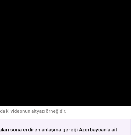
da ki videonun altyazı örneğidir.
ları sona erdiren anlaşma gereği Azerbaycan’a ait