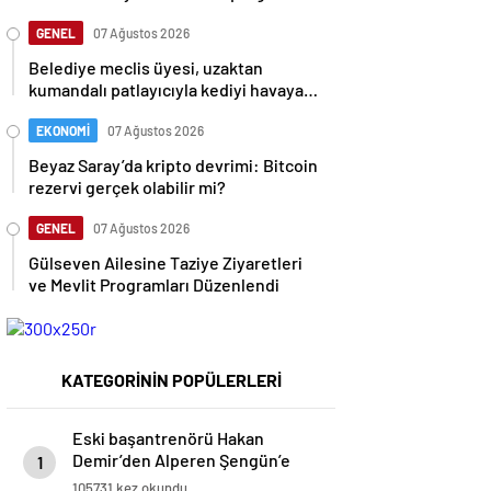
Verildi
GENEL
07 Ağustos 2026
Belediye meclis üyesi, uzaktan
kumandalı patlayıcıyla kediyi havaya
uçurmaya çalıştı
EKONOMİ
07 Ağustos 2026
Beyaz Saray’da kripto devrimi: Bitcoin
rezervi gerçek olabilir mi?
GENEL
07 Ağustos 2026
Gülseven Ailesine Taziye Ziyaretleri
ve Mevlit Programları Düzenlendi
KATEGORİNİN POPÜLERLERİ
Eski başantrenörü Hakan
Demir’den Alperen Şengün’e
1
övgü
105731 kez okundu