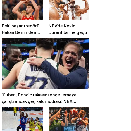
Eski başantrenörü
NBA'de Kevin
Hakan Demir’den
Durant tarihe geçti
Alperen Şengün’e
övgü
‘Cuban, Doncic takasını engellemeye
çalıştı ancak geç kaldı’ iddiası! NBA
Haberleri