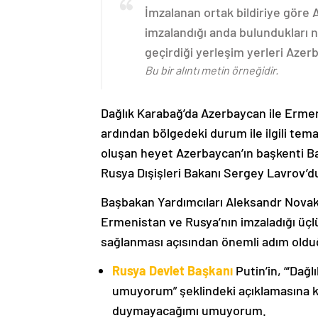
İmzalanan ortak bildiriye göre
imzalandığı anda bulundukları n
geçirdiği yerleşim yerleri Aze
Bu bir alıntı metin örneğidir.
Dağlık Karabağ’da Azerbaycan ile Erme
ardından bölgedeki durum ile ilgili t
oluşan heyet Azerbaycan’ın başkenti B
Rusya Dışişleri Bakanı Sergey Lavrov’d
Başbakan Yardımcıları Aleksandr Nova
Ermenistan ve Rusya’nın imzaladığı üçlü
sağlanması açısından önemli adım oldu
Rusya Devlet Başkanı
Putin’in, “‘Dağ
umuyorum” şeklindeki açıklamasına kat
duymayacağımı umuyorum.