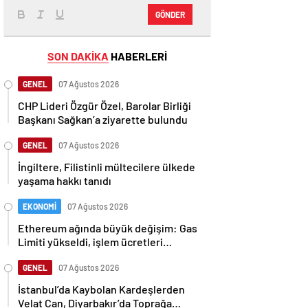
GÖNDER
SON DAKİKA
HABERLERİ
GENEL
07 Ağustos 2026
CHP Lideri Özgür Özel, Barolar Birliği
Başkanı Sağkan’a ziyarette bulundu
GENEL
07 Ağustos 2026
İngiltere, Filistinli mültecilere ülkede
yaşama hakkı tanıdı
EKONOMİ
07 Ağustos 2026
Ethereum ağında büyük değişim: Gas
Limiti yükseldi, işlem ücretleri
düşebilir mi?
GENEL
07 Ağustos 2026
İstanbul’da Kaybolan Kardeşlerden
Velat Can, Diyarbakır’da Toprağa