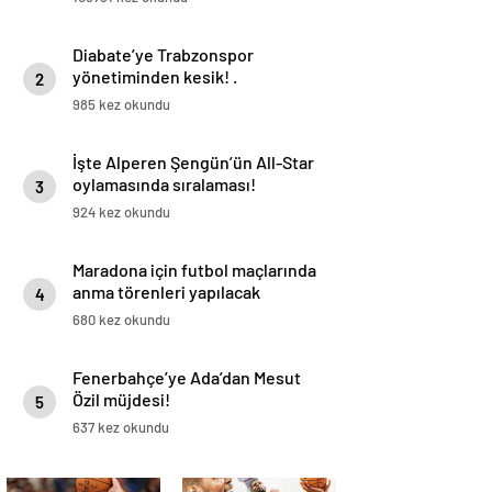
Diabate’ye Trabzonspor
yönetiminden kesik! .
2
985 kez okundu
İşte Alperen Şengün’ün All-Star
oylamasında sıralaması!
3
924 kez okundu
Maradona için futbol maçlarında
anma törenleri yapılacak
4
680 kez okundu
Fenerbahçe’ye Ada’dan Mesut
Özil müjdesi!
5
637 kez okundu