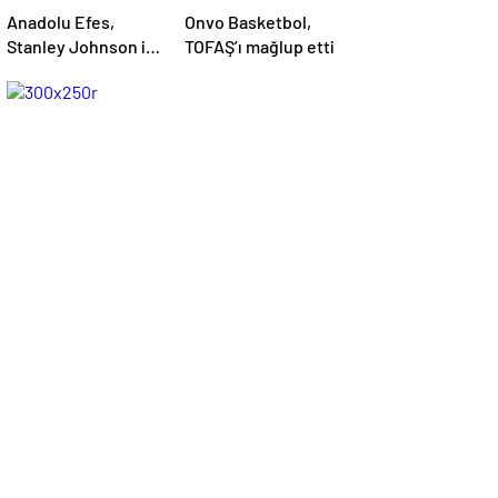
Anadolu Efes,
Onvo Basketbol,
Stanley Johnson ile
TOFAŞ’ı mağlup etti
yollarını ayırdı