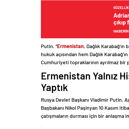
GÜZELLIK
Adrian
çıkıp f
HABERİN
Putin, “
Ermenistan
, Dağlık Karabağ’ın 
hukuk açısından hem Dağlık Karabağ’ı
Cumhuriyeti topraklarının ayrılmaz bir 
Ermenistan Yalnız H
Yaptık
Rusya Devlet Başkanı Vladimir Putin, 
Başbakanı Nikol Paşinyan 10 Kasım itib
çatışmaların durması için bir anlaşma i