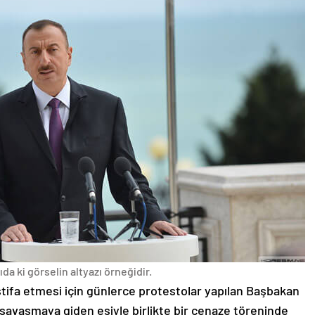
da ki görselin altyazı örneğidir.
stifa etmesi için günlerce protestolar yapılan Başbakan
avaşmaya giden eşiyle birlikte bir cenaze töreninde