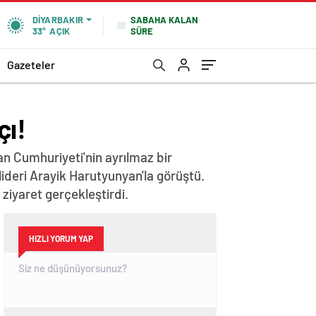
SABAHA KALAN
DIYARBAKIR
SÜRE
33°
AÇIK
Gazeteler
çı!
n Cumhuriyeti'nin ayrılmaz bir
lideri Arayik Harutyunyan'la görüştü.
iyaret gerçekleştirdi.
HIZLI YORUM YAP