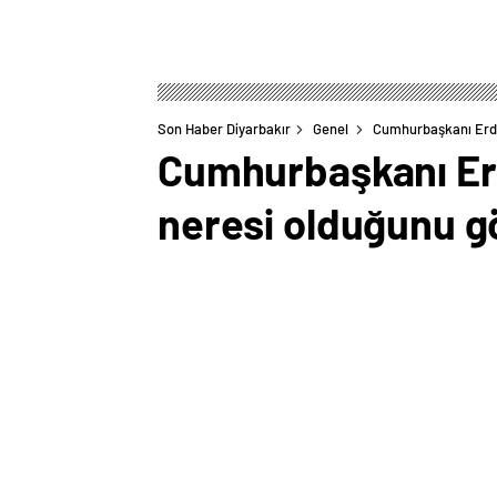
Son Haber Diyarbakır
Genel
Cumhurbaşkanı Erdoğ
Cumhurbaşkanı Erd
neresi olduğunu g
0
BEĞENDİM
ABONE OL
Parti grubunda gündemdeki konulara i
Gazze’de ve Lübnan’da masum sivilleri 
SONU HÜSRANDIR””7 Ekim’de İsrail’in Gaz