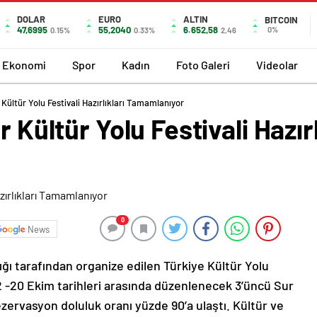
DOLAR
EURO
ALTIN
BITCOIN
47,6995
55,2040
6.652,58
0%
0.15%
0.33%
2,46
Ekonomi
Spor
Kadın
Foto Galeri
Videolar
 Kültür Yolu Festivali Hazırlıkları Tamamlanıyor
 Kültür Yolu Festivali Hazırl
0
News
ğı tarafından organize edilen Türkiye Kültür Yolu
 12 -20 Ekim tarihleri arasında düzenlenecek 3’üncü Sur
rezervasyon doluluk oranı yüzde 90’a ulaştı. Kültür ve