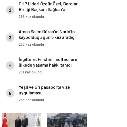
CHP Lideri Özgür Özel, Barolar
Birliği Başkanı Sağkan’a
2
ziyarette bulundu
298 kez okundu
Amca Salim Güran’ın Narin’in
kaybolduğu gün 5 kez aradığı
3
kişi ortaya çıktı: Sesi rahattı,
285 kez okundu
panik hali yoktu
İngiltere, Filistinli mültecilere
ülkede yaşama hakkı tanıdı
4
281 kez okundu
Yeşil ve Gri pasaporta vize
uygulaması
5
248 kez okundu