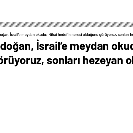
an, İsrail’e meydan okudu: Nihai hedefin neresi olduğunu görüyoruz, sonları 
oğan, İsrail’e meydan okud
örüyoruz, sonları hezeyan o
0
News
lişkin açıklamalarda bulunan Cumhurbaşkanı Erdoğan,
katleden İsrail’e sert sözlerle yüklendi. “BU HEZEYANIN
ze’ye başlattığı saldırıların 1. yıl dönümünü geride