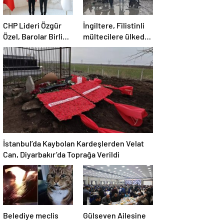
CHP Lideri Özgür
İngiltere, Filistinli
Özel, Barolar Birliği
mültecilere ülkede
Başkanı Sağkan’a
yaşama hakkı tanıdı
ziyarette bulundu
İstanbul’da Kaybolan Kardeşlerden Velat
Can, Diyarbakır’da Toprağa Verildi
Belediye meclis
Gülseven Ailesine