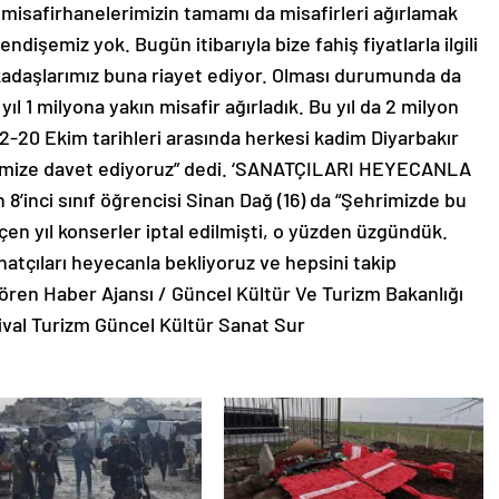
misafirhanelerimizin tamamı da misafirleri ağırlamak
ndişemiz yok. Bugün itibarıyla bize fahiş fiyatlarla ilgili
kadaşlarımız buna riayet ediyor. Olması durumunda da
 yıl 1 milyona yakın misafir ağırladık. Bu yıl da 2 milyon
2-20 Ekim tarihleri arasında herkesi kadim Diyarbakır
limize davet ediyoruz” dedi. ‘SANATÇILARI HEYECANLA
’inci sınıf öğrencisi Sinan Dağ (16) da “Şehrimizde bu
Geçen yıl konserler iptal edilmişti, o yüzden üzgündük.
natçıları heyecanla bekliyoruz ve hepsini takip
ren Haber Ajansı / Güncel Kültür Ve Turizm Bakanlığı
tival Turizm Güncel Kültür Sanat Sur