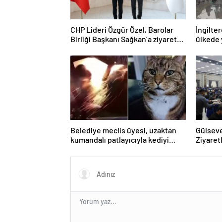
CHP Lideri Özgür Özel, Barolar
İngilter
Birliği Başkanı Sağkan’a ziyarette
ülkede 
bulundu
Belediye meclis üyesi, uzaktan
Gülseve
kumandalı patlayıcıyla kediyi
Ziyaret
havaya uçurmaya çalıştı
Düzenl