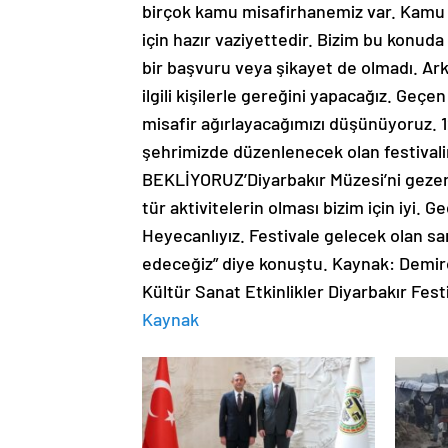
birçok kamu misafirhanemiz var. Kamu 
için hazır vaziyettedir. Bizim bu konuda e
bir başvuru veya şikayet de olmadı. Ar
ilgili kişilerle gereğini yapacağız. Geçen
misafir ağırlayacağımızı düşünüyoruz. 1
şehrimizde düzenlenecek olan festiva
BEKLİYORUZ’Diyarbakır Müzesi’ni gezen 8
tür aktivitelerin olması bizim için iyi. 
Heyecanlıyız. Festivale gelecek olan sa
edeceğiz” diye konuştu. Kaynak: Demirö
Kültür Sanat Etkinlikler Diyarbakır Fes
Kaynak