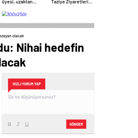
üyesi, uzaktan
Taziye Ziyaretleri
kumandalı
ve Mevlit
patlayıcıyla kediyi
Programları
havaya uçurmaya
Düzenlendi
çalıştı
hezeyan olacak
u: Nihai hedefin
lacak
HIZLI YORUM YAP
GÖNDER