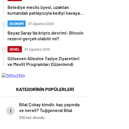
Belediye meclis üyesi, uzaktan
kumandalı patlayıcıyla kediyi havaya
uçurmaya çalıştı
EKONOMİ
07 Ağustos 2026
Beyaz Saray’da kripto devrimi: Bitcoin
rezervi gerçek olabilir mi?
GENEL
07 Ağustos 2026
Gülseven Ailesine Taziye Ziyaretleri
ve Mevlit Programları Düzenlendi
KATEGORİNİN POPÜLERLERİ
Bilal Çokay kimdir, kaç yaşında
ve nereli? Tuğgeneral Bilal
1
Çokay nerelerde görev yaptı?
330 kez okundu