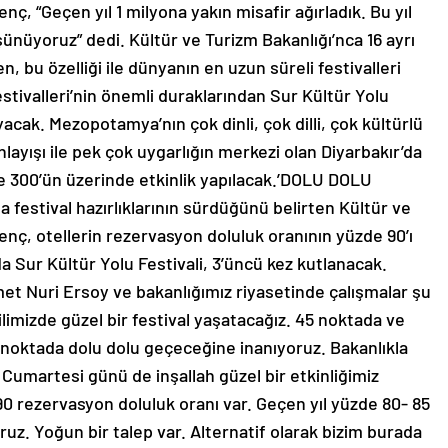
, “Geçen yıl 1 milyona yakın misafir ağırladık. Bu yıl
şünüyoruz” dedi. Kültür ve Turizm Bakanlığı’nca 16 ayrı
, bu özelliği ile dünyanın en uzun süreli festivalleri
stivalleri’nin önemli duraklarından Sur Kültür Yolu
yacak. Mezopotamya’nın çok dinli, çok dilli, çok kültürlü
layışı ile pek çok uygarlığın merkezi olan Diyarbakır’da
e 300’ün üzerinde etkinlik yapılacak.’DOLU DOLU
estival hazırlıklarının sürdüğünü belirten Kültür ve
ç, otellerin rezervasyon doluluk oranının yüzde 90’ı
a Sur Kültür Yolu Festivali, 3’üncü kez kutlanacak.
t Nuri Ersoy ve bakanlığımız riyasetinde çalışmalar şu
limizde güzel bir festival yaşatacağız. 45 noktada ve
 noktada dolu dolu geçeceğine inanıyoruz. Bakanlıkla
. Cumartesi günü de inşallah güzel bir etkinliğimiz
 90 rezervasyon doluluk oranı var. Geçen yıl yüzde 80- 85
ruz. Yoğun bir talep var. Alternatif olarak bizim burada