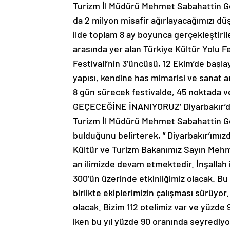
Turizm İl Müdürü Mehmet Sabahattin Genç
da 2 milyon misafir ağırlayacağımızı dü
ilde toplam 8 ay boyunca gerçekleştirilen
arasında yer alan Türkiye Kültür Yolu Fe
Festivali’nin 3’üncüsü, 12 Ekim’de başla
yapısı, kendine has mimarisi ve sanat an
8 gün sürecek festivalde, 45 noktada v
GEÇECEĞİNE İNANIYORUZ’ Diyarbakır’da f
Turizm İl Müdürü Mehmet Sabahattin Gen
bulduğunu belirterek, ” Diyarbakır’ımızd
Kültür ve Turizm Bakanımız Sayın Mehme
an ilimizde devam etmektedir. İnşallah i
300’ün üzerinde etkinliğimiz olacak. Bu
birlikte ekiplerimizin çalışması sürüyor
olacak. Bizim 112 otelimiz var ve yüzde
iken bu yıl yüzde 90 oranında seyrediyo