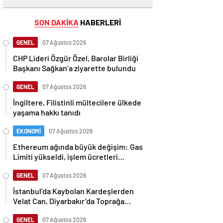
SON DAKİKA
HABERLERİ
GENEL
07 Ağustos 2026
CHP Lideri Özgür Özel, Barolar Birliği
Başkanı Sağkan’a ziyarette bulundu
GENEL
07 Ağustos 2026
İngiltere, Filistinli mültecilere ülkede
yaşama hakkı tanıdı
EKONOMİ
07 Ağustos 2026
Ethereum ağında büyük değişim: Gas
Limiti yükseldi, işlem ücretleri
düşebilir mi?
GENEL
07 Ağustos 2026
İstanbul’da Kaybolan Kardeşlerden
Velat Can, Diyarbakır’da Toprağa
Verildi
GENEL
07 Ağustos 2026