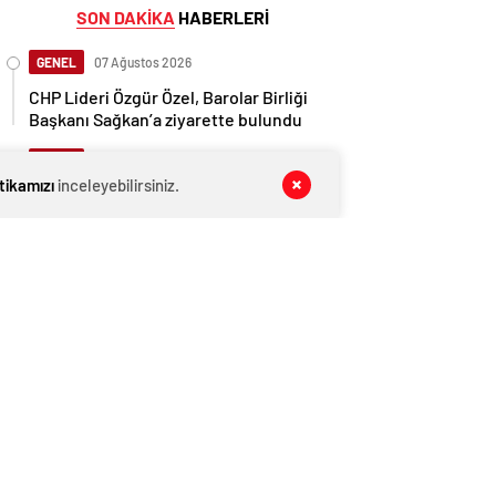
SON DAKİKA
HABERLERİ
GENEL
07 Ağustos 2026
CHP Lideri Özgür Özel, Barolar Birliği
Başkanı Sağkan’a ziyarette bulundu
GENEL
07 Ağustos 2026
itikamızı
inceleyebilirsiniz.
İngiltere, Filistinli mültecilere ülkede
yaşama hakkı tanıdı
EKONOMİ
07 Ağustos 2026
Ethereum ağında büyük değişim: Gas
Limiti yükseldi, işlem ücretleri
düşebilir mi?
GENEL
07 Ağustos 2026
İstanbul’da Kaybolan Kardeşlerden
Velat Can, Diyarbakır’da Toprağa
Verildi
GENEL
07 Ağustos 2026
Belediye meclis üyesi, uzaktan