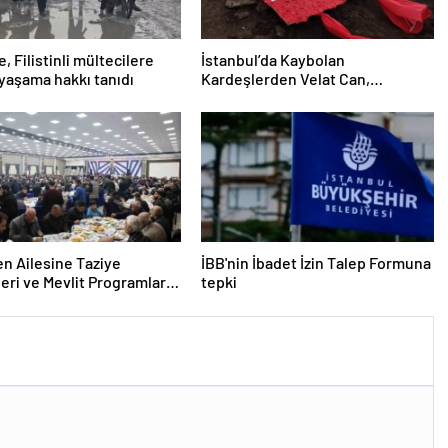
e, Filistinli mültecilere
İstanbul’da Kaybolan
yaşama hakkı tanıdı
Kardeşlerden Velat Can,
Diyarbakır’da Toprağa Verildi
n Ailesine Taziye
İBB'nin İbadet İzin Talep Formuna
leri ve Mevlit Programları
tepki
endi