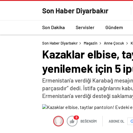
Son Haber Diyarbakır
Son Dakika
Servisler
Gündem
Son Haber Diyarbakır
Magazin
Anne Çocuk
K
Kazaklar elbise, ta
yenilemek için 5 i
Ermenistan'a verdiği Karabağ mesajın
parçasıdır” dedi. İstifa çağrılarını k
Ermenistan'a verdiği desteği saklama
0
BEĞENDİM
ABONE OL