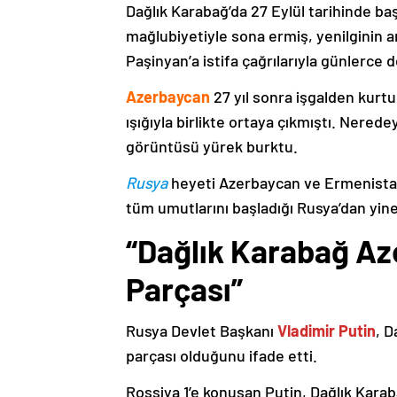
Dağlık Karabağ’da 27 Eylül tarihinde ba
mağlubiyetiyle sona ermiş, yenilginin 
Paşinyan’a istifa çağrılarıyla günlerce 
Azerbaycan
27 yıl sonra işgalden kurtu
ışığıyla birlikte ortaya çıkmıştı. Nere
görüntüsü yürek burktu.
Rusya
heyeti Azerbaycan ve Ermenistan
tüm umutlarını başladığı Rusya’dan yine
“Dağlık Karabağ Az
Parçası”
Rusya Devlet Başkanı
Vladimir Putin
, D
parçası olduğunu ifade etti.
Rossiya 1’e konuşan Putin, Dağlık Karaba