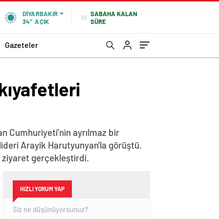
SABAHA KALAN
DIYARBAKIR
SÜRE
34°
AÇIK
Gazeteler
kıyafetleri
n Cumhuriyeti'nin ayrılmaz bir
lideri Arayik Harutyunyan'la görüştü.
iyaret gerçekleştirdi.
HIZLI YORUM YAP