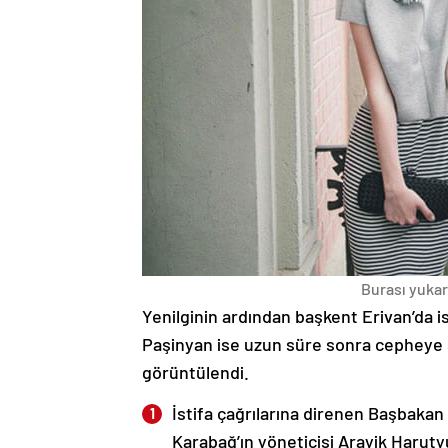
Burası yukarı
Yenilginin ardından başkent Erivan’da i
Paşinyan ise uzun süre sonra cepheye s
görüntülendi.
İstifa çağrılarına direnen Başbakan
Karabağ’ın yöneticisi Arayik Haruty