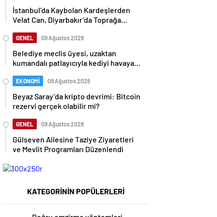
İstanbul’da Kaybolan Kardeşlerden
Velat Can, Diyarbakır’da Toprağa
Verildi
GENEL
09 Ağustos 2026
Belediye meclis üyesi, uzaktan
kumandalı patlayıcıyla kediyi havaya
uçurmaya çalıştı
EKONOMİ
09 Ağustos 2026
Beyaz Saray’da kripto devrimi: Bitcoin
rezervi gerçek olabilir mi?
GENEL
09 Ağustos 2026
Gülseven Ailesine Taziye Ziyaretleri
ve Mevlit Programları Düzenlendi
KATEGORİNİN POPÜLERLERİ
Doğru emzirme yöntemleri