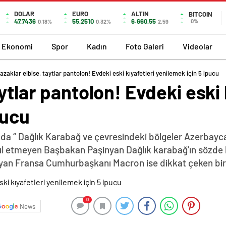
DOLAR
EURO
ALTIN
BITCOIN
47,7436
55,2510
6.660,55
0%
0.18%
0.32%
2,59
Ekonomi
Spor
Kadın
Foto Galeri
Videolar
azaklar elbise, taytlar pantolon! Evdeki eski kıyafetleri yenilemek için 5 ipucu
ytlar pantolon! Evdeki eski 
pucu
da “ Dağlık Karabağ ve çevresindeki bölgeler Azerbayca
abul etmeyen Başbakan Paşinyan Dağlık karabağ'ın sözde 
yan Fransa Cumhurbaşkanı Macron ise dikkat çeken bir z
0
News