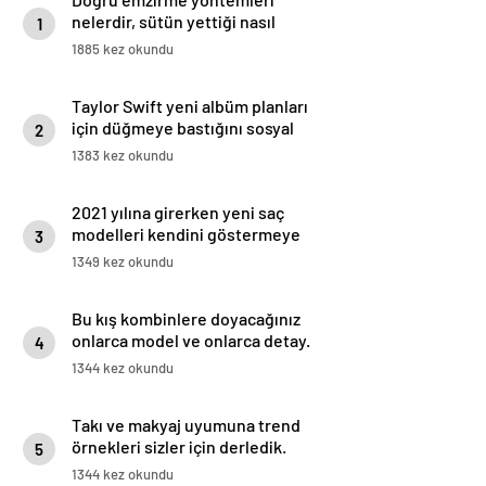
nelerdir, sütün yettiği nasıl
1
anlaşılır?
1885 kez okundu
Taylor Swift yeni albüm planları
için düğmeye bastığını sosyal
2
medyadan duyurdu!
1383 kez okundu
2021 yılına girerken yeni saç
modelleri kendini göstermeye
3
başladı.
1349 kez okundu
Bu kış kombinlere doyacağınız
onlarca model ve onlarca detay.
4
1344 kez okundu
Takı ve makyaj uyumuna trend
örnekleri sizler için derledik.
5
1344 kez okundu