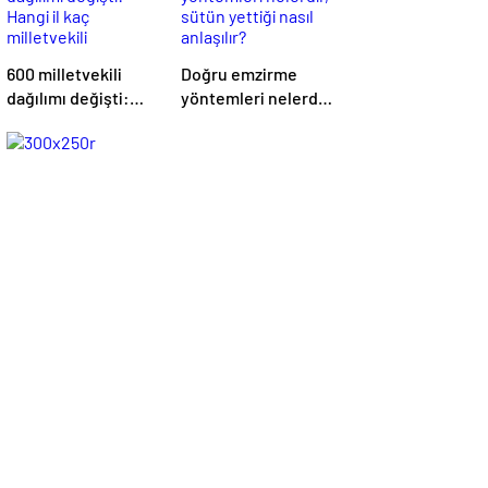
600 milletvekili
Doğru emzirme
dağılımı değişti:
yöntemleri nelerdir,
Hangi il kaç
sütün yettiği nasıl
milletvekili
anlaşılır?
çıkaracak? | Son
dakika haberleri