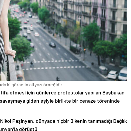
da ki görselin altyazı örneğidir.
stifa etmesi için günlerce protestolar yapılan Başbakan
avaşmaya giden eşiyle birlikte bir cenaze töreninde
 Nikol Paşinyan, dünyada hiçbir ülkenin tanımadığı Dağlık
unyan’la görüştü.