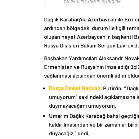
Bu bir alıntı metin örneğidir.
Dağlık Karabağ’da Azerbaycan ile Erme
ardından bölgedeki durum ile ilgili t
oluşan heyet Azerbaycan’ın başkenti B
Rusya Dışişleri Bakanı Sergey Lavrov’d
Başbakan Yardımcıları Aleksandr Nova
Ermenistan ve Rusya’nın imzaladığı üçlü
sağlanması açısından önemli adım oldu
Rusya Devlet Başkanı
Putin’in, “‘Dağ
umuyorum” şeklindeki açıklamasına kat
duymayacağımı umuyorum.
Umarım Dağlık Karabağ bahsi geçtiği
kaldırılmasından ve bir zamanlar birbi
duyacağız.” dedi.