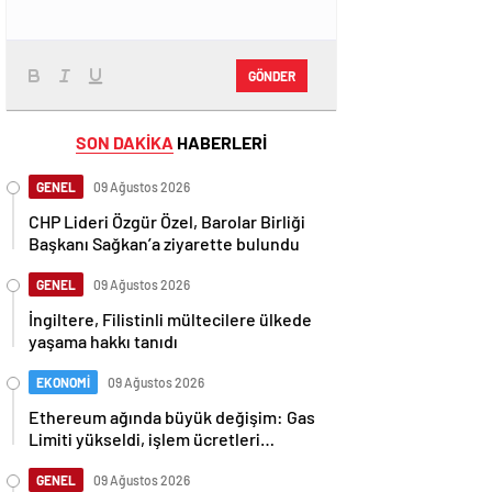
GÖNDER
SON DAKİKA
HABERLERİ
GENEL
09 Ağustos 2026
CHP Lideri Özgür Özel, Barolar Birliği
Başkanı Sağkan’a ziyarette bulundu
GENEL
09 Ağustos 2026
İngiltere, Filistinli mültecilere ülkede
yaşama hakkı tanıdı
EKONOMİ
09 Ağustos 2026
Ethereum ağında büyük değişim: Gas
Limiti yükseldi, işlem ücretleri
düşebilir mi?
GENEL
09 Ağustos 2026