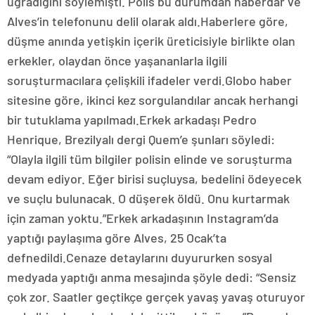
uğradığını söylemişti. Polis bu durumdan haberdar ve
Alves’in telefonunu delil olarak aldı.Haberlere göre,
düşme anında yetişkin içerik üreticisiyle birlikte olan
erkekler, olaydan önce yaşananlarla ilgili
soruşturmacılara çelişkili ifadeler verdi.Globo haber
sitesine göre, ikinci kez sorgulandılar ancak herhangi
bir tutuklama yapılmadı.Erkek arkadaşı Pedro
Henrique, Brezilyalı dergi Quem’e şunları söyledi:
“Olayla ilgili tüm bilgiler polisin elinde ve soruşturma
devam ediyor. Eğer birisi suçluysa, bedelini ödeyecek
ve suçlu bulunacak. O düşerek öldü. Onu kurtarmak
için zaman yoktu.”Erkek arkadaşının Instagram’da
yaptığı paylaşıma göre Alves, 25 Ocak’ta
defnedildi.Cenaze detaylarını duyururken sosyal
medyada yaptığı anma mesajında şöyle dedi: “Sensiz
çok zor. Saatler geçtikçe gerçek yavaş yavaş oturuyor