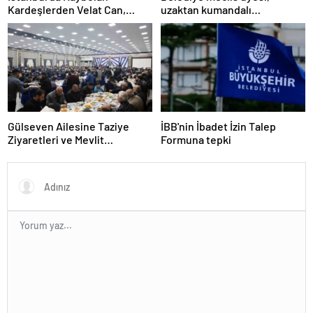
Kardeşlerden Velat Can,
uzaktan kumandalı
Diyarbakır’da Toprağa Verildi
patlayıcıyla kediyi havaya
uçurmaya çalıştı
Gülseven Ailesine Taziye
İBB'nin İbadet İzin Talep
Ziyaretleri ve Mevlit
Formuna tepki
Programları Düzenlendi