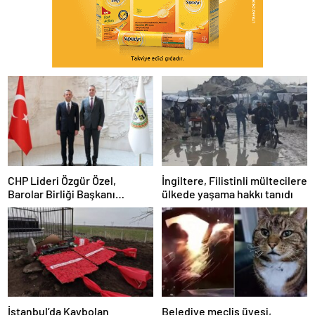
CHP Lideri Özgür Özel,
İngiltere, Filistinli mültecilere
Barolar Birliği Başkanı
ülkede yaşama hakkı tanıdı
Sağkan’a ziyarette bulundu
İstanbul’da Kaybolan
Belediye meclis üyesi,