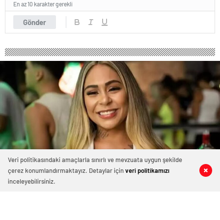
En az 10 karakter gerekli
Gönder
Veri politikasındaki amaçlarla sınırlı ve mevzuata uygun şekilde
çerez konumlandırmaktayız. Detaylar için
veri politikamızı
0
0
0
0
inceleyebilirsiniz.
Model, iki erkekle cinsel içerikli film
çektiği sırada balkondan düşerek