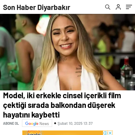
Son Haber Diyarbakır
Model, iki erkekle cinsel içerikli film
çektiği sırada balkondan düşerek
hayatını kaybetti
Şubat 10, 2025 13:37
ABONE OL
News