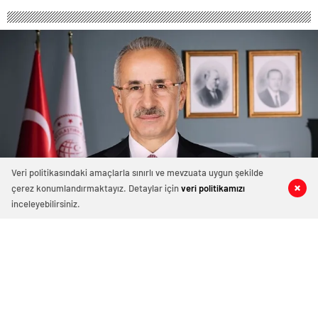
Veri politikasındaki amaçlarla sınırlı ve mevzuata uygun şekilde
çerez konumlandırmaktayız. Detaylar için
veri politikamızı
0
0
0
0
inceleyebilirsiniz.
Köprü ve otoyol geçiş ücretlerine zam
mı geliyor?
Bakan Abdulkadir Uraloğlu açıkladı: Köprü ve otoyol
geçiş ücretlerine zam mı geliyor?
Ocak 11, 2025 14:27
ABONE OL
News