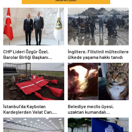
CHP Lideri Özgür Özel,
İngiltere, Filistinli mültecilere
Barolar Birliği Başkanı
ülkede yaşama hakkı tanıdı
Sağkan’a ziyarette bulundu
İstanbul’da Kaybolan
Belediye meclis üyesi,
Kardeşlerden Velat Can,
uzaktan kumandalı
Diyarbakır’da Toprağa Verildi
patlayıcıyla kediyi havaya
uçurmaya çalıştı