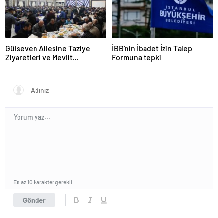
Gülseven Ailesine Taziye
İBB'nin İbadet İzin Talep
Ziyaretleri ve Mevlit
Formuna tepki
Programları Düzenlendi
En az 10 karakter gerekli
Gönder