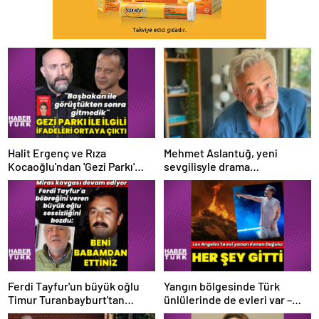
Halit Ergenç ve Rıza
Mehmet Aslantuğ, yeni
Kocaoğlu'ndan 'Gezi Parkı'
sevgilisyle drama
ifadesi – Magazin haberleri
çalışmalarında tanıştı –
Magazin haberleri
Ferdi Tayfur'un büyük oğlu
Yangın bölgesinde Türk
Timur Turanbayburt'tan
ünlülerinde de evleri var –
açıklama Magazin haberleri
Magazin haberleri