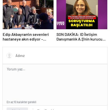
Edip Akbayram'ın sevenleri
SON DAKİKA: ID İletişim
hastaneye akın ediyor –
Danışmanlık A.Ş'nin kurucusu
Magazin habetrleri
ve ortağı olan Ayşe Barım
hakkında resen soruşturma
başlatıldı
En az 10 karakter gerekli