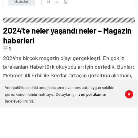
Gönder
2024'te neler yaşandı neler – Magazin
haberleri
1
2024'te birçok magazin olayı gerçekleşti. En çok iz
bırakanları Habertürk okuyucuları için derledik. Bunlar;
Mehmet Ali Erbil ile Serdar Ortaç'ın gözaltına alınması,
Metin Akpınar ile Uğur Dündar'a açılan babalık davaları,
Veri politikasındaki amaçlarla sınırlı ve mevzuata uygun şekilde
Wanda Nara ile Mauro Icardi'nin ihanet bezeli boşanma
çerez konumlandırmaktayız. Detaylar için
veri politikamızı
0
0
0
0
süreci, Dilan Çıtak'ın uçakta olay çıkarması, Deniz
inceleyebilirsiniz.
Uğur'un oğlunun kaçırıldığı iddiası, Şahan Gökbakar'ın
kaçak villası için alınan yıkım kararı, Deniz Akkaya ile
Umut Akyürek'in kızlarıyla yaşadıkları ve Ajda Pekkan'ın
protokol öfkesi