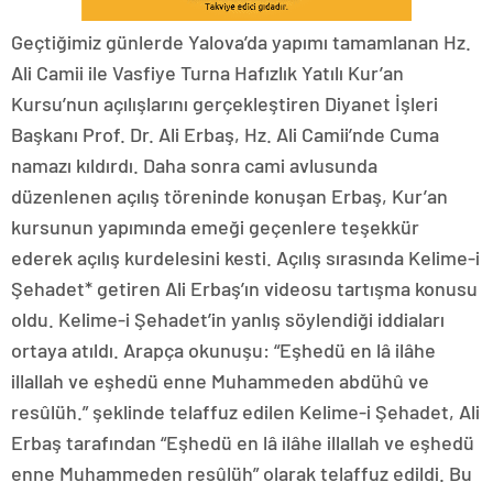
Geçtiğimiz günlerde Yalova’da yapımı tamamlanan Hz.
Ali Camii ile Vasfiye Turna Hafızlık Yatılı Kur’an
Kursu’nun açılışlarını gerçekleştiren Diyanet İşleri
Başkanı Prof. Dr. Ali Erbaş, Hz. Ali Camii’nde Cuma
namazı kıldırdı. Daha sonra cami avlusunda
düzenlenen açılış töreninde konuşan Erbaş, Kur’an
kursunun yapımında emeği geçenlere teşekkür
ederek açılış kurdelesini kesti. Açılış sırasında Kelime-i
Şehadet* getiren Ali Erbaş’ın videosu tartışma konusu
oldu. Kelime-i Şehadet’in yanlış söylendiği iddiaları
ortaya atıldı. Arapça okunuşu: “Eşhedü en lâ ilâhe
illallah ve eşhedü enne Muhammeden abdühû ve
resûlüh.” şeklinde telaffuz edilen Kelime-i Şehadet, Ali
Erbaş tarafından “Eşhedü en lâ ilâhe illallah ve eşhedü
enne Muhammeden resûlüh” olarak telaffuz edildi. Bu