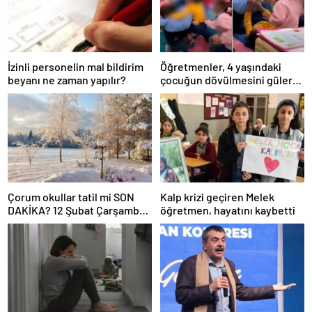
İzinli personelin mal bildirim
Öğretmenler, 4 yaşındaki
beyanı ne zaman yapılır?
çocuğun dövülmesini gülerek
izledi
Çorum okullar tatil mi SON
Kalp krizi geçiren Melek
DAKİKA? 12 Şubat Çarşamba
öğretmen, hayatını kaybetti
Çorum’da okul yok mu (Çorum
Valiliği Açıklaması – KAR
TATİLİ)?