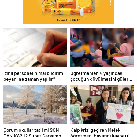
İzinli personelin mal bildirim
Öğretmenler, 4 yaşındaki
beyanı ne zaman yapılır?
çocuğun dövülmesini gülerek
izledi
Çorum okullar tatil mi SON
Kalp krizi geçiren Melek
DAKİKA? 12 Şubat Çarşamba
öğretmen, hayatını kaybetti