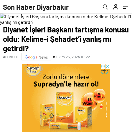
mezun oldum, gururluyum
Son Haber Diyarbakır
Diyanet İşleri Başkanı tartışma konusu
oldu: Kelime-i Şehadet’i yanlış mı
getirdi?
Ekim 25, 2024 10:22
ABONE OL
News