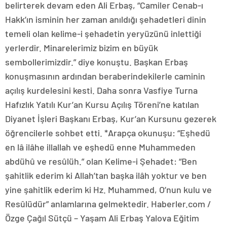
belirterek devam eden Ali Erbaş, “Camiler Cenab-ı
Hakk’ın isminin her zaman anıldığı şehadetleri dinin
temeli olan kelime-i şehadetin yeryüzünü inlettiği
yerlerdir. Minarelerimiz bizim en büyük
sembollerimizdir.” diye konuştu. Başkan Erbaş
konuşmasının ardından beraberindekilerle caminin
açılış kurdelesini kesti. Daha sonra Vasfiye Turna
Hafızlık Yatılı Kur’an Kursu Açılış Töreni’ne katılan
Diyanet İşleri Başkanı Erbaş, Kur’an Kursunu gezerek
öğrencilerle sohbet etti. *Arapça okunuşu: “Eşhedü
en lâ ilâhe illallah ve eşhedü enne Muhammeden
abdühû ve resûlüh.” olan Kelime-i Şehadet: “Ben
şahitlik ederim ki Allah’tan başka ilâh yoktur ve ben
yine şahitlik ederim ki Hz. Muhammed, O’nun kulu ve
Resûlüdür” anlamlarına gelmektedir. Haberler.com /
Özge Çağıl Sütçü – Yaşam Ali Erbaş Yalova Eğitim