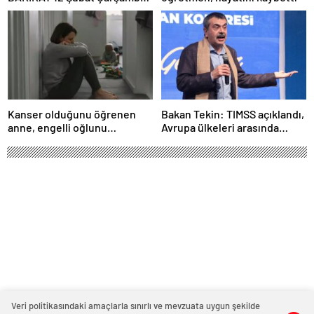
Çorum’da okul yok mu (Çorum
Valiliği Açıklaması – KAR
TATİLİ)?
Kanser olduğunu öğrenen
Bakan Tekin: TIMSS açıklandı,
anne, engelli oğlunu
Avrupa ülkeleri arasında
öldürdükten sonra intihar etti
birinciyiz
Görme engelli okul müdürü azmiyle
örnek oluyor
Gaziantep'te görme engeline rağmen tüm zorlukları
aşarak eğitimci olan Mehmet Yıldız, görev yaptığı
Tülay Yıldırım Anaokulu'ndaki öğrencilerini geleceğe
hazırlamak için özveriyle çalışıyor.
Veri politikasındaki amaçlarla sınırlı ve mevzuata uygun şekilde