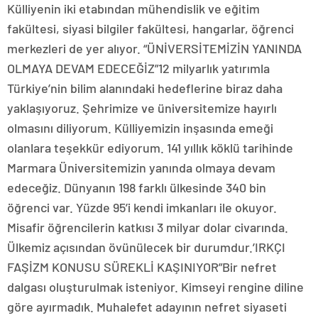
Külliyenin iki etabından mühendislik ve eğitim
fakültesi, siyasi bilgiler fakültesi, hangarlar, öğrenci
merkezleri de yer alıyor. “ÜNİVERSİTEMİZİN YANINDA
OLMAYA DEVAM EDECEĞİZ”12 milyarlık yatırımla
Türkiye’nin bilim alanındaki hedeflerine biraz daha
yaklaşıyoruz. Şehrimize ve üniversitemize hayırlı
olmasını diliyorum. Külliyemizin inşasında emeği
olanlara teşekkür ediyorum. 141 yıllık köklü tarihinde
Marmara Üniversitemizin yanında olmaya devam
edeceğiz. Dünyanın 198 farklı ülkesinde 340 bin
öğrenci var. Yüzde 95’i kendi imkanları ile okuyor.
Misafir öğrencilerin katkısı 3 milyar dolar civarında.
Ülkemiz açısından övünülecek bir durumdur.’IRKÇI
FAŞİZM KONUSU SÜREKLİ KAŞINIYOR”Bir nefret
dalgası oluşturulmak isteniyor. Kimseyi rengine diline
göre ayırmadık. Muhalefet adayının nefret siyaseti