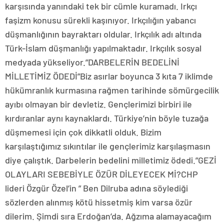
karşısında yanındaki tek bir cümle kuramadı. Irkçı
faşizm konusu sürekli kaşınıyor. Irkçılığın yabancı
düşmanlığının bayraktarı oldular. Irkçılık adı altında
Türk-İslam düşmanlığı yapılmaktadır. Irkçılık sosyal
medyada yükseliyor.”DARBELERİN BEDELİNİ
MİLLETİMİZ ÖDEDİ”Biz asırlar boyunca 3 kıta 7 iklimde
hükümranlık kurmasına rağmen tarihinde sömürgecilik
ayıbı olmayan bir devletiz. Gençlerimizi birbiri ile
kırdıranlar aynı kaynaklardı. Türkiye’nin böyle tuzağa
düşmemesi için çok dikkatli olduk. Bizim
karşılaştığımız sıkıntılar ile gençlerimiz karşılaşmasın
diye çalıştık. Darbelerin bedelini milletimiz ödedi.”GEZİ
OLAYLARI SEBEBİYLE ÖZÜR DİLEYECEK Mİ?CHP
lideri Özgür Özel’in ” Ben Dilruba adına söylediği
sözlerden alınmış kötü hissetmiş kim varsa özür
dilerim. Şimdi sıra Erdoğan’da. Ağzıma alamayacağım