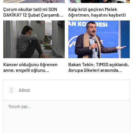
Çorum okullar tatil mi SON
Kalp krizi geçiren Melek
DAKİKA? 12 Şubat Çarşamba
öğretmen, hayatını kaybetti
Çorum’da okul yok mu (Çorum
Valiliği Açıklaması – KAR
TATİLİ)?
Kanser olduğunu öğrenen
Bakan Tekin: TIMSS açıklandı,
anne, engelli oğlunu
Avrupa ülkeleri arasında
öldürdükten sonra intihar etti
birinciyiz