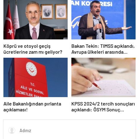
Köprü ve otoyol geçiş
Bakan Tekin: TIMSS açıklandı,
ücretlerine zam mı geliyor?
Avrupa ülkeleri arasında
birinciyiz
Aile Bakanlığından pırlanta
KPSS 2024/2 tercih sonuçları
açıklaması!
açıklandı: ÖSYM Sonuç
Sorgulama Ekranı aktif…