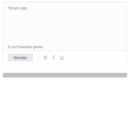
En az 10 karakter gerekli
Gönder
“Hokusai’nin Hayatı” ilk kez İstanbul’da
| Kültür Sanat Haberleri
Ekim 25, 2024 10:22
ABONE OL
News